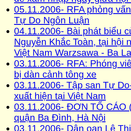
05.11.2006- RFA phỏng vấn
Tự Do Ngôn Luận
04.11.2006- Bài phát biểu
Nguyễn Khắc Toàn, tại hội n
Việt Nam Warzsawa - Ba L
03.11.2006- RFA: Phóng viê
bị dàn cảnh tông xe
03.11.2006- Tập san Tự Do-
xuất hiện tại Việt Nam
03.11.2006- ĐƠN TỐ CÁO (
quận Ba Đình, Hà Nội
03.11.2006- Dân oan Lê Th