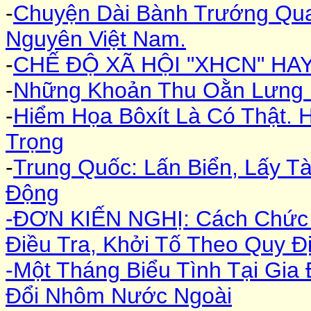
-
Chuyện Dài Bành Trướng Qua 
Nguyên Việt Nam.
-
CHẾ ĐỘ XÃ HỘI "XHCN" HAY 
-
Những Khoản Thu Oằn Lưng 
-
Hiểm Họa Bôxít Là Có Thật. 
Trọng
-
Trung Quốc: Lấn Biển, Lấy T
Động
-ĐƠN KIẾN NGHỊ: Cách Chức
Điều Tra, Khởi Tố Theo Quy Đ
-Một Tháng Biểu Tình Tại Gia
Đổi Nhôm Nước Ngoài