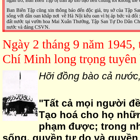
ngăn trở, Ban Biên Tập bị trấn áp thô bạo nên chúng tôi không thể
Ban
B
iên Tập cũng xin thông báo đến độc giả, trụ sở c
ủa
Tập San
sống với dân oan khắp nơi về Hà Nội kêu oan vì bị áp bức và đối x
đất nước tại vườn hoa Mai Xuân Thưởng, Tập San Tự Do Dân Chủ đã
nước và đảng CSVN.
Ngày 2 tháng 9 năm 1945, t
Chí Minh long trọng tuyên 
Hỡi đồng bào cả nước
"Tất cả mọi người đề
Tạo hoá cho họ nhữn
phạm được; trong n
sống, quyền tự do và quyền