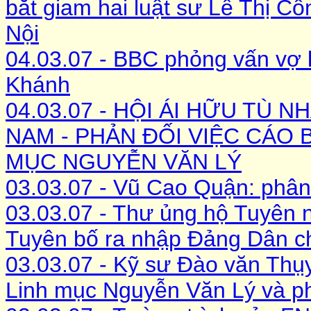
bắt giam hai luật sư Lê Thị C
Nội
04.03.07 - BBC phỏng vấn vợ 
Khánh
04.03.07 - HỘI ÁI HỮU TÙ 
NAM - PHẢN ĐỐI VIỆC CÁO 
MỤC NGUYỄN VĂN LÝ
03.03.07 - Vũ Cao Quận: phân 
03.03.07 - Thư ủng hộ Tuyên 
Tuyên bố ra nhập Đảng Dân c
03.03.07 - Kỹ sư Đào văn Thụy
Linh mục Nguyễn Văn Lý và ph