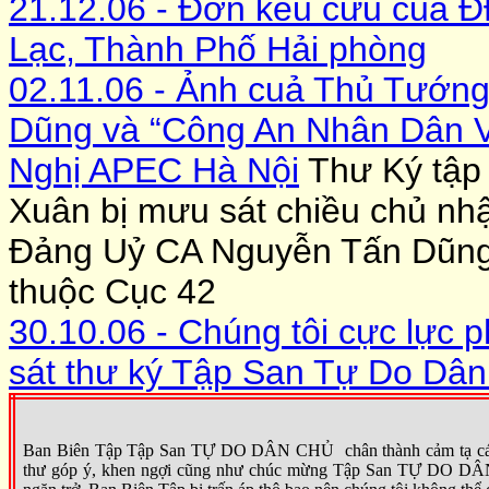
21.12.06 - Đơn kêu cứu cuả ĐĐ
Lạc, Thành Phố Hải phòng
02.11.06 - Ảnh cuả Thủ Tướn
Dũng và “Công An Nhân Dân V
Nghị APEC Hà Nội
Thư Ký tập
Xuân bị mưu sát chiều chủ nh
Đảng Uỷ CA Nguyễn Tấn Dũng
thuộc Cục 42
30.10.06 - Chúng tôi cực lực
sát thư ký Tập San Tự Do Dâ
Ban Biên Tập Tập San TỰ DO DÂN CHỦ chân thành cảm tạ các nhà
thư góp ý, khen ngợi cũng nh
ư
chúc mừng Tập San TỰ DO DÂN CHỦ