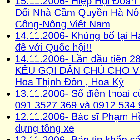
15.11.2006- Hiệp Hội Đoàn
Đối Nhà Cầm Quyền Hà Nội
Công-Nông Viêt Nam
14.11.2006- Khủng bố tại H
đề với Quốc hội!!
14.11.2006- Lần đầu tiên 2
KÊU GỌI DÂN CHỦ CHO VIỆ
Hoa Thịnh Ðốn , Hoa Kỳ
13.11.2006- Số điện thoại
091 3527 369 và 0912 534 
12.11.2006- Bác sĩ Phạm H
dựng tông xe
12.11.2006- Bản tin khẩn c