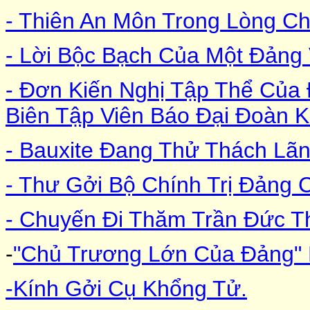
- Thiên An Môn Trong Lòng C
- Lời Bộc Bạch Của Một Đảng 
- Đơn Kiến Nghị Tập Thể Của 
Biên Tập Viên Báo Đại Đoàn K
- Bauxite Đang Thử Thách Lã
- Thư Gởi Bộ Chính Trị Đảng
- Chuyến Đi Thăm Trần Đức 
-
"Chủ Trương Lớn Của Đảng"
-Kính Gởi Cụ Khổng Tử.