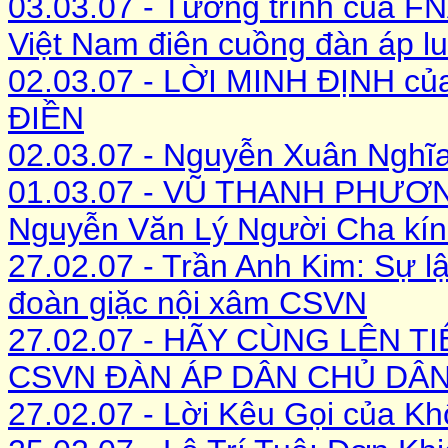
03.03.07 - Tường trình của F
Việt Nam điên cuồng đàn áp l
02.03.07 - LỜI MINH ÐỊNH 
ÐIỀN
02.03.07 - Nguyễn Xuân Nghĩa: 
01.03.07 - VŨ THANH PHƯƠNG:
Nguyễn Văn Lý Người Cha kính 
27.02.07 - Trần Anh Kim: Sự lật
đoàn giặc nội xâm CSVN
27.02.07 - HÃY CÙNG LÊN 
CSVN ĐÀN ÁP DÂN CHỦ DÂN
27.02.07 - Lời Kêu Gọi của Kh