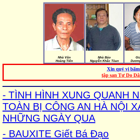
Nhà Văn
Nhà Báo
Gi
Hoàng Tiến
Nguyễn Khắc Tòan
Dương
Xin quý vị bấm 
tập san Tự Do D
- TÌNH HÌNH XUNG QUANH 
TOÀN BỊ CÔNG AN HÀ NỘI 
NHỮNG NGÀY QUA
- BAUXITE Giết Bá Đạo