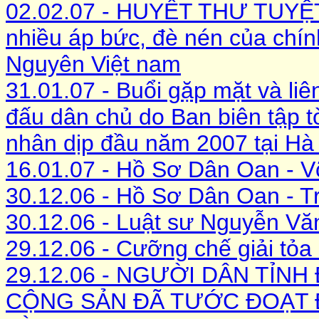
02.02.07 - HUYẾT THƯ TUYỆT
nhiều áp bức, đè nén của chín
Nguyên Việt nam
31.01.07 - Buổi gặp mặt và li
đấu dân chủ do Ban biên tập 
nhân dịp đầu năm 2007 tại Hà 
16.01.07 - Hồ Sơ Dân Oan - 
30.12.06 - Hồ Sơ Dân Oan - 
30.12.06 - Luật sư Nguyễn V
29.12.06 - Cưỡng chế giải tỏ
29.12.06 - NGƯỜI DÂN TỈN
CỘNG SẢN ĐÃ TƯỚC ĐOẠT 