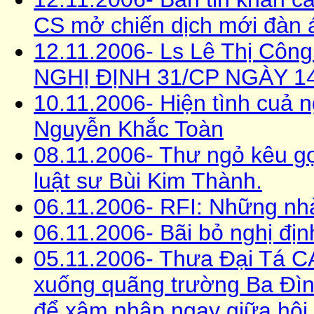
CS mở chiến dịch mới đàn 
12.11.2006- Ls Lê Thị Cô
NGHỊ ĐỊNH 31/CP NGÀY 14
10.11.2006- Hiện tình cuả n
Nguyễn Khắc Toàn
08.11.2006- Thư ngỏ kêu gọ
luật sư Bùi Kim Thành.
06.11.2006- RFI: Những nh
06.11.2006- Bãi bỏ nghị đị
05.11.2006- Thưa Ðại Tá C
xuống quãng trường Ba Ðì
để xâm nhập ngay giữa hội