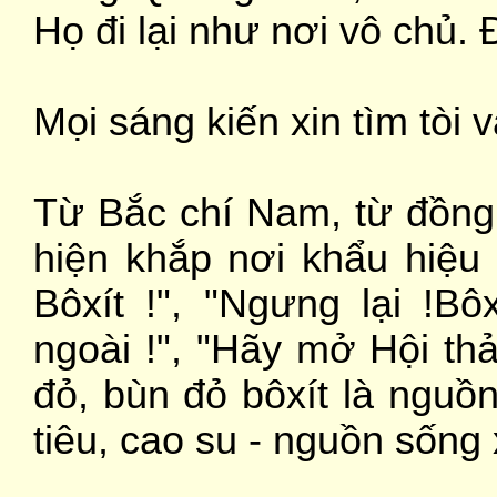
Họ đi lại như nơi vô chủ.
Mọi sáng kiến xin tìm tòi 
Từ Bắc chí Nam, từ đồng
hiện khắp nơi khẩu hiệu
Bôxít !",
"Ngưng lại !Bô
ngoài !"
,
"Hãy mở Hội thả
đỏ, bùn đỏ bôxít là nguồn
tiêu, cao su - nguồn sốn