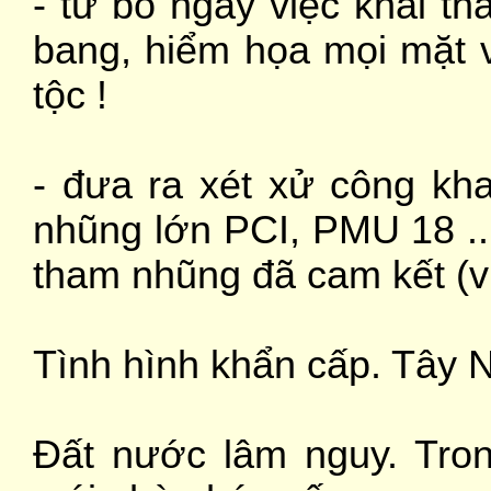
- từ bỏ ngay việc khai th
bang, hiểm họa mọi mặt v
tộc !
- đưa ra xét xử công kh
nhũng lớn PCI, PMU 18 ..
tham nhũng đã cam kết (
Tình hình khẩn cấp. Tây 
Đất nước lâm nguy. Tron