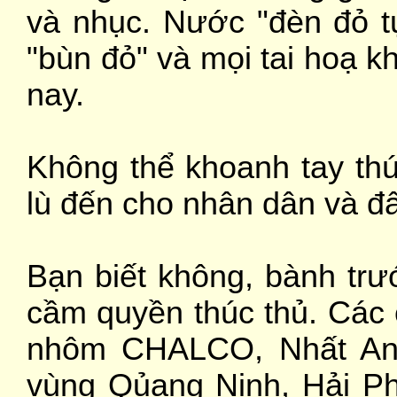
và nhục. Nước "đèn đỏ tự
"bùn đỏ" và mọi tai hoạ k
nay.
Không thể khoanh tay thú
lù đến cho nhân dân và đ
Bạn biết không, bành trư
cầm quyền thúc thủ. Các 
nhôm CHALCO, Nhất An/
vùng Qủang Ninh, Hải Ph