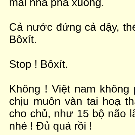
mái nhà phá xuống.
Cả nước đứng cả dậy, thé
Bôxít.
Stop ! Bôxít.
Không ! Việt nam không p
chịu muôn vàn tai hoạ t
cho chủ, như 15 bộ não l
nhé ! Đủ quá rồi !