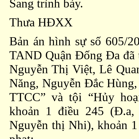
Sang trình bày.
Thưa HĐXX
Bản án hình sự số 605/2
TAND Quận Đống Đa đã t
Nguyễn Thị Việt, Lê Qua
Năng, Nguyễn Đắc Hùng, T
TTCC” và tội “Hủy hoại
khoản 1 điều 245 (Đ.a,
Nguyễn thị Nhi), khoản 1
phạt: