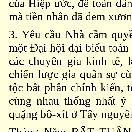
của Hiệp ước, để toàn dân
mà tiền nhân đã đem xươ
3. Yêu cầu Nhà cầm quyề
một Đại hội đại biểu toà
các chuyên gia kinh tế, 
chiến lược gia quân sự c
tộc bất phân chính kiến, 
cùng nhau thống nhất ý 
quặng bô-xít ở Tây nguyê
Tháng Năm BẤT TUÂN