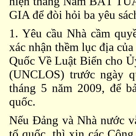
hiện tháng Năm BẤT T
GIA để đòi hỏi ba yêu sác
1. Yêu cầu Nhà cầm quyề
xác nhận thềm lục địa của
Quốc Về Luật Biển cho Ủ
(UNCLOS)
trước ngày 
tháng 5 năm 2009, để bả
quốc.
Nếu Đảng và Nhà nước vẫ
tổ quốc, thì xin các Cộn