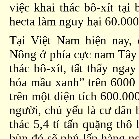
việc khai thác bô-xít tại
hecta làm nguy hại 60.000
Tại Việt Nam hiện nay,
Nông ở phía cực nam Tây 
thác bô-xít, tất thấy ng
hóa mầu xanh” trên 6000 
trên một diện tích 600.000
người, chủ yếu là cư dân
thác 5,4 tỉ tấn quặng thô
bùn đỏ sẽ phủ lấp hàng ng