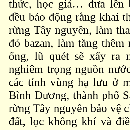
thức, học giả… đưa lên b
đều báo động rằng khai t
rừng Tây nguyên, làm tha
đỏ bazan, làm tăng thêm 
ống, lũ quét sẽ xẩy ra 
nghiêm trọng nguồn nước 
các tỉnh vùng hạ lưu ở 
Bình Dương, thành phố S
rừng Tây nguyên bảo vệ ch
đất, lọc không khí và đi