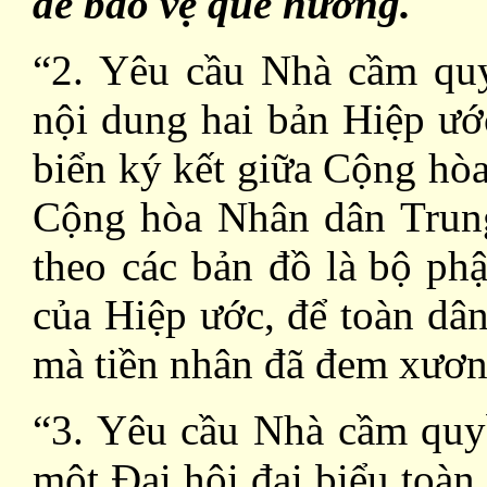
để bảo vệ quê hương.
“2. Yêu cầu Nhà cầm qu
nội dung hai bản Hiệp ước
biển ký kết giữa Cộng hò
Cộng hòa Nhân dân Trun
theo các bản đồ
là
bộ phậ
của Hiệp ước, để toàn dân
mà tiền nhân đã đem xươ
“3. Yêu cầu Nhà cầm quyề
một Đại hội đại biểu toà