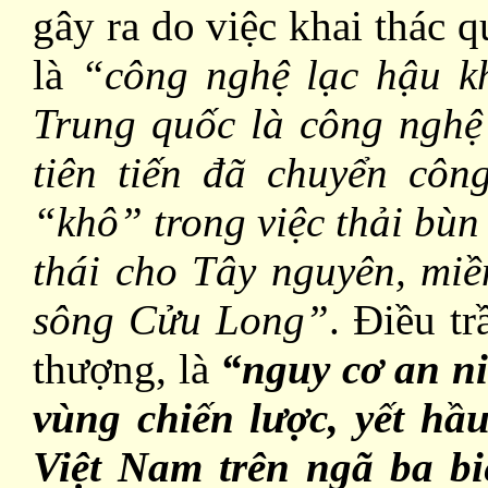
gây ra do việc khai thác 
là
“công nghệ lạc hậu kh
Trung quốc là công nghệ 
tiên tiến đã chuyển cô
“khô” trong việc thải bùn
thái cho Tây nguyên, mi
sông Cửu Long”
. Điều t
thượng, là
“nguy cơ an n
vùng chiến lược, yết hầ
Việt Nam trên ngã ba bi