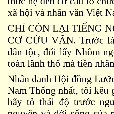
thức hệ đến cơ cấu tổ ch
xã hội và nhân văn Việt N
CHỈ CÒN LẠI TIẾNG 
CƠ CỨU VÃN
. Trước l
dân tộc, đổi lấy Nhôm ng
toàn lãnh thổ mà tiền nh
Nhân danh Hội đồng Lưỡng
Nam Thống nhất, tôi kêu 
hãy tỏ thái độ trước n
nguyên và đời sống của 