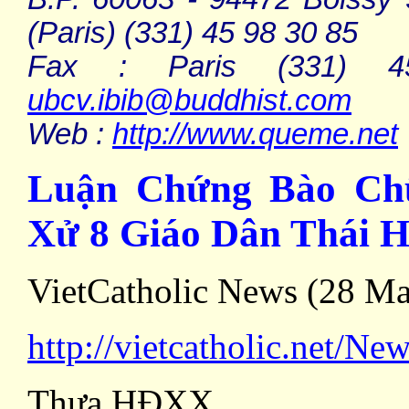
(
Paris
) (331) 45 98 30 85
Fax : Paris (331) 
ubcv.ibib@buddhist.com
Web :
http://www.queme.net
Luận Chứng Bào Ch
Xử 8 Giáo Dân Thái 
VietCatholic News (28 Ma
http://vietcatholic.net/N
Thưa HĐXX