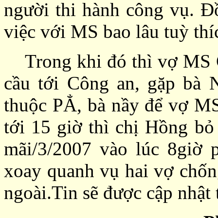
người thi hành công vụ. Đồ
việc với MS bao lâu tuỳ thí
Trong khi đó thì vợ MS Ch
cầu tới Công an, gặp bà N
thuộc PẲ, bà nầy để vợ MS
tới 15 giờ thì chị Hồng b
mãi/3/2007 vào lúc 8giờ p
xoay quanh vụ hai vợ chốn
ngoài.Tin sẽ được cập nhật 