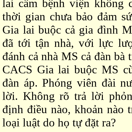
lai cấm bệnh viện không c
thời gian chưa bảo đảm s
Gia lai buộc cả gia đình M
đã tới tận nhà, với lực l
đánh cả nhà MS cả đàn bà t
CACS Gia lai buộc MS cùn
đàn áp. Phóng viên đài nư
lời. Không rõ trả lời phỏ
định điều nào, khoản nào t
loại luật do họ tự đặt ra?