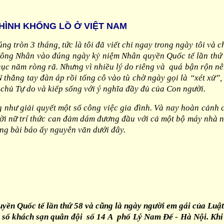
HÌNH KHỔNG LỒ Ở VIỆT NAM
úng tròn 3 tháng, tức là tôi đã viết chỉ ngay trong ngày tôi v
 Công Nhân vào đúng ngày kỷ niệm Nhân quyền Quốc tế lần thứ 
hục năm ròng rã. Nhưng vì nhiều lý do riêng và quá bận rộn nên
 thẳng tay đàn áp rồi tống cô vào tù chờ ngày gọi là “xét xử”,
 chủ Tự do và kiếp sống với ý nghĩa đầy đủ của Con người.
 như giải quyết một số công việc gia đình. Và nay hoàn cảnh 
ời nữ trí thức can đảm dám đương đầu với cả một bộ máy nhà nư
ung bài báo ấy nguyên văn dưới đây.
Quốc tế lần thứ 58 và cũng là ngày người em gái của Luật s
 số khách sạn quân đội số 14 A phố Lý Nam Đế - Hà Nội. Khi h