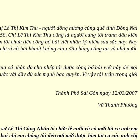
à chị Lê Thị Kim Thu - người đồng hương cùng quê tỉnh Đồng Nai
58. Chị Lê Thị Kim Thu cũng là người cùng tôi tranh đấu kiên
 tôi chưa tiện công bố bài viết nhân kỷ niệm sâu sắc này. Nay
 chỉ vì cô bất khuất không chịu đầu hàng công an và nhà nước
của cá nhân đã cho phép tôi được công bố bài viết này để mọi
ớc với đầy đủ sức mạnh bạo quyền. Vì vậy tôi trân trọng giới
Thành Phố Sài Gòn ngày 12/03/2007
Vũ Thanh Phương
ư Lê Thị Công Nhân tổ chức lễ cưới và có mời tất cả anh em
ai chị em chúng tôi đến nơi mới được biết tất cả các anh chị