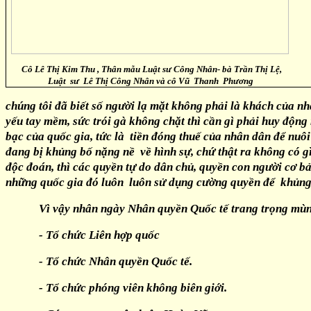
Cô Lê Thị Kim Thu , Thân mẫu Luật sư Công Nhân- bà Trần Thị Lệ,
Luật sư Lê Thị Công Nhân và cô Vũ Thanh Phương
chúng tôi đã biết số người lạ mặt không phải là khách của nh
yếu tay mềm, sức trói gà không chặt thì cần gì phải huy động
bạc của quốc gia, tức là tiền đóng thuế của nhân dân để nuô
đang bị khủng bố nặng nề về hình sự, chứ thật ra không có gì
độc đoán, thì các quyền tự do dân chủ, quyền con người cơ bản
những quốc gia đó luôn luôn sử dụng cường quyền để khủng 
Vì vậy nhân ngày Nhân quyền Quốc tế trang trọng mùng
- Tổ chức Liên hợp quốc
- Tổ chức Nhân quyền Quốc tế.
- Tổ chức phóng viên không biên giới.