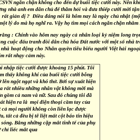
CSVN ngăn chặn không cho đến dự buổi tiệc cưới này. Nên khô
g nhà anh em dân chủ để thăm hỏi và đưa thiếp cưới mời tận ta
và rất giản dị ? Điều đáng nói là hôm nay là ngày chủ nhật (m
 một lý do mà họ nghĩ ra. Vậy họ tìm mọi cách ngăn chặn nhằm 
ằng : Chính vào hôm nay ngày cả nhân loại kỷ niệm long trọng
ông cuộc đấu tranh đòi dân chủ hóa Đất nước với một số nhà tr
 nhà hoạt động cho Nhân quyền tiêu biểu người Việt hải ngo
ểm rất nhạy cảm này.
i nhập tiệc cưới được khoảng 15 phút. Tôi
m thấy không khí của buổi tiệc cưới bỗng
ở lên ngột ngạt và khó thở. Bởi sự xuất hiện
a rất nhiều những nhân vật không mời mà
n gồm cả nam và nữ. Sau đó chúng tôi đã
át hiện ra là mọi điện thoại cầm tay của
t cả mọi người không còn liên lạc được
a, tất cả đều bị tê liệt mất cột báo tín hiệu
 sóng. Bằng những cặp mắt tinh tế của phụ
 chỉ liếc mắt qua