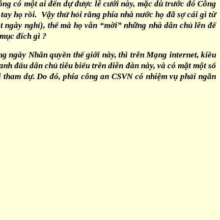
ng có một ai đến dự được lễ cưới này, mặc dù trước đó Công
y họ rồi. Vậy thử hỏi rằng phía nhà nước họ đã sợ cái gì từ
ột ngày nghỉ), thế mà họ vẫn “mời” những nhà dân chủ lên để
mục đích gì ?
 ngày Nhân quyền thế giới này, thì trên Mạng internet, kiều
anh đấu dân chủ tiêu biểu trên diễn đàn này, và có mặt một số
ại tham dự. Do đó, phía công an CSVN có nhiệm vụ phải ngăn