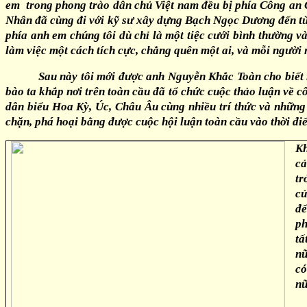
em trong phong trào dân chủ Việt nam đều bị phía Công an 
Nhân đã cùng đi với kỹ sư xây dựng Bạch Ngọc Dương đến từn
phía anh em chúng tôi dù chỉ là một tiệc cưới bình thường 
làm việc một cách tích cực, chẳng quên một ai, và mỗi người
Sau này tôi mới được anh Nguyễn Khắc Toàn cho biết r
bào ta khắp nơi trên toàn cầu đã tổ chức cuộc thảo luận về c
dân biểu Hoa Kỳ, Úc, Châu Âu cùng nhiều trí thức và những
chặn, phá hoại bằng được cuộc hội luận toàn cầu vào thời đi
Kh
cả
tr
củ
đế
ph
tấ
nữ
có
nữ