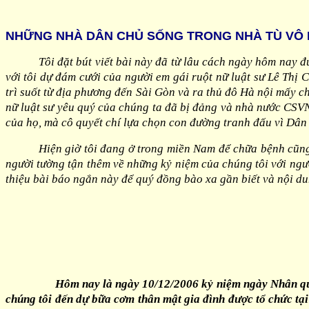
NHỮNG NHÀ DÂN CHỦ SỐNG TRONG NHÀ TÙ VÔ 
Tôi đặt bút viết bài này đã từ lâu cách ngày hôm nay đ
với tôi dự đám cưới của người em gái ruột nữ luật sư Lê Thị
trì suốt từ địa phương đến Sài Gòn và ra thủ đô Hà nội mấy c
nữ luật sư yêu quý của chúng ta đã bị đảng và nhà nước CSVN
của họ, mà cô quyết chí lựa chọn con đường tranh đấu vì Dân
Hiện giờ tôi đang ở trong miền Nam để chữa bệnh cũng
người tường tận thêm về những kỷ niệm của chúng tôi với ngư
thiệu bài báo ngắn này để quý đồng bào xa gần biết và nội d
Hôm nay là ngày 10/12/2006 kỷ niệm ngày Nhân quyền 
chúng tôi đến dự bữa cơm thân mật gia đình được tổ chức tại