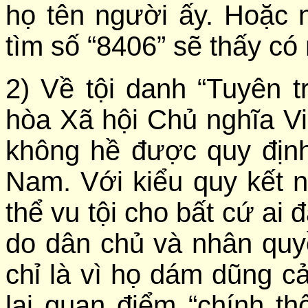
họ tên người ấy. Hoặc 
tìm số “8406” sẽ thấy có 
2) Về tội danh
“Tuyên 
hòa Xã hội Chủ nghĩa V
không hề được quy định 
Nam. Với kiểu quy kết
thể vu tội cho bất cứ ai 
do dân chủ và nhân qu
chỉ là vì họ dám dũng cả
lại quan điểm “chính t