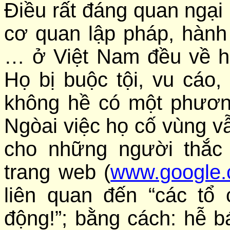
Điều rất đáng quan ngại l
cơ quan lập pháp, hành 
… ở Việt Nam đều về hù
Họ bị buộc tội, vu cáo
không hề có một phương
Ngòai việc họ cố vùng vẫ
cho những người thắc
trang web (
www.google
liên quan đến “các tổ 
động!”; bằng cách: hễ bá