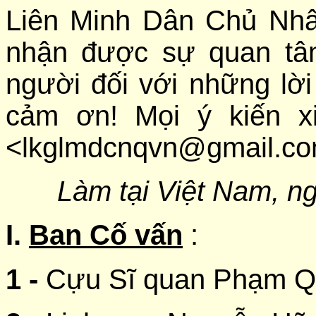
Liên Minh Dân Chủ Nh
nhận được sự quan tâ
người đối với những lời
cảm ơn! Mọi ý kiến x
<lkglmdcnqvn@gmail.c
Làm tại Việt Nam, n
I.
Ban Cố vấn
:
1 -
Cựu Sĩ quan Phạm Q