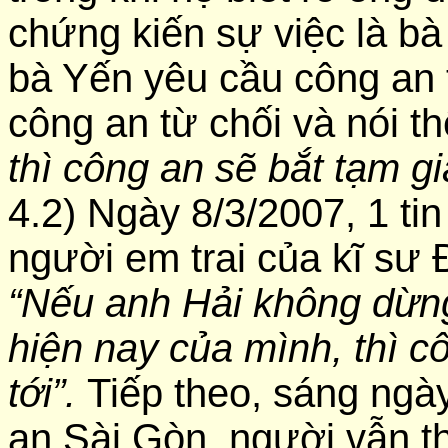
chứng kiến sự việc là bà
bà Yến yêu cầu công an 
công an từ chối và nói t
thì công an sẽ bắt tạm g
4.2) Ngày 8/3/2007, 1 ti
người em trai của kĩ sư 
“Nếu anh Hải không dừn
hiện nay của mình, thì cô
tới”.
Tiếp theo, sáng ngà
an Sài Gòn, người vẫn t