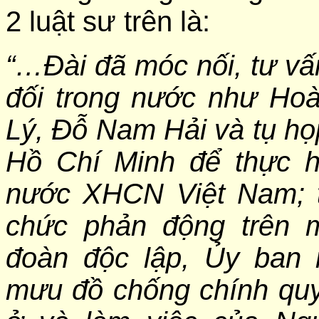
2 luật sư trên là:
“…
Đài
đã móc nối, tư vấ
đối trong nước như Ho
Lý, Đỗ Nam Hải và tụ họ
Hồ Chí Minh để thực 
nước XHCN Việt Nam; t
chức phản động trên 
đoàn độc lập, Ủy ban 
mưu đồ chống chính qu