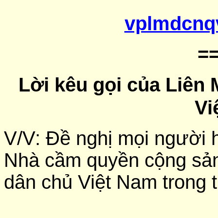
vplmdcnq
=
Lời kêu gọi của Liê
Vi
V/V: Đề nghị mọi người h
Nhà cầm quyền cộng sản
dân chủ Việt Nam trong t