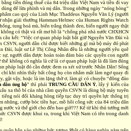
ng tiền đóng thuế của 84 triệu dân Việt Nam và tiền đi vay
 dùng để lừa phỉnh và mị dân. Trong những ngày “nóng bỏng”
ân phẩm cao quý của Linh Mục Thaddeus Nguyễn Văn Lý (người
 dự nhận giải thưởng Hamman/Helmec của Human Rights Watch
khống, tung hoả mù, biến trắng thành đen, biến người ngay thật
anh không có thật và rất mơ hồ là “chống phá nhà nước CHXHCN
a câu kết: “Việc cơ quan pháp luật bắt giữ Nguyễn Văn Đài và
n CSVN, người dân chỉ được biết những gì mà bộ máy đó phát
n Đài, luật sư Lê Thị Công Nhân đều là những người yêu quê
c sự, người dân được hoàn toàn đảm bảo các quyền con người
 thế không có nghĩa là cứ là cơ quan pháp luật là đã làm đúng
 quan pháp luật đó cần được đem ra xét xử trước Nhân Dân! Sống
ậm chí khi nhìn thấy bất công họ còn nhắm mắt làm ngơ quay đi
y, gật vậy, hoặc là im lặng thờ ơ, làm gì có chuyện “đông đảo
n dân ủng hộ
” thì phải
TRƯNG CẦU DÂN Ý
, lấy ý kiến của
 xấu xa thô bỉ của nhà cầm quyền CSVN là dùng bộ máy tuyên
iếng nói đối kháng hòng tiếp tục duy trì quyền lực thống trị
 nhũng, cướp bóc tiền bạc, mồ hôi công sức của 84 triệu dân
nước và thế giới cho đến bao giờ??? Kể từ khi thủ tướng mới
ức CSVN được khui ra, trong khi Việt Nam có tên trong danh
N!
o quân bắn vào những bức tượng Phật có hàng nghìn năm trên