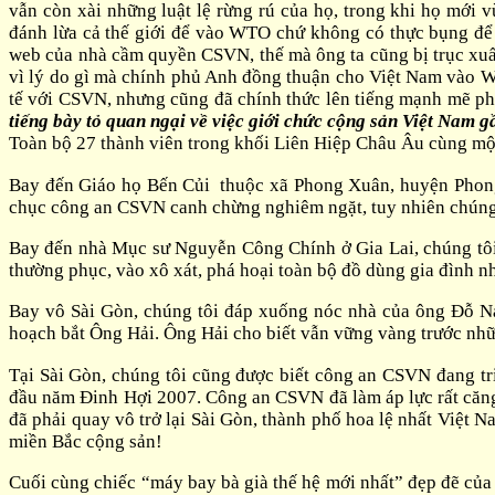
vẫn còn xài những luật lệ rừng rú của họ, trong khi họ mới
đánh lừa cả thế giới để vào WTO chứ không có thực bụng để 
web của nhà cầm quyền CSVN, thế mà ông ta cũng bị trục xuất
vì lý do gì mà chính phủ Anh đồng thuận cho Việt Nam vào WT
tế với CSVN, nhưng cũng đã chính thức lên tiếng mạnh mẽ p
tiếng bày tỏ quan ngại về việc giới chức cộng sản Việt Nam g
Toàn bộ 27 thành viên trong khối Liên Hiệp Châu Âu cùng một
Bay đến Giáo họ Bến Củi thuộc xã Phong Xuân, huyện Phon
chục công an CSVN canh chừng nghiêm ngặt, tuy nhiên chúng t
Bay đến nhà Mục sư Nguyễn Công Chính ở Gia Lai, chúng tôi
thường phục, vào xô xát, phá hoại toàn bộ đồ dùng gia đình n
Bay vô Sài Gòn, chúng tôi đáp xuống nóc nhà của ông Đỗ N
hoạch bắt Ông Hải. Ông Hải cho biết vẫn vững vàng trước nh
Tại Sài Gòn, chúng tôi cũng được biết công an CSVN đang tri
đầu năm Đinh Hợi 2007. Công an CSVN đã làm áp lực rất căng 
đã phải quay vô trở lại Sài Gòn, thành phố hoa lệ nhất Việt 
miền Bắc cộng sản!
Cuối cùng chiếc “máy bay bà già thế hệ mới nhất” đẹp đẽ củ