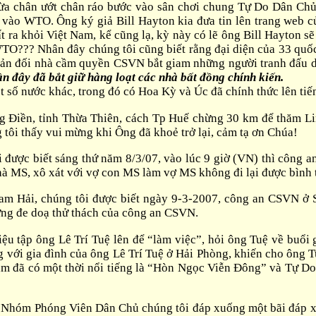
 vừa chân ướt chân ráo bước vào sân chơi chung Tự Do Dân Ch
vào WTO. Ông ký giả Bill Hayton kia đưa tin lên trang web củ
 ra khỏi Việt Nam, kể cũng lạ, kỳ này có lẽ ông Bill Hayton s
O??? Nhân đây chúng tôi cũng biết rằng đại diện của 33 quốc 
hản đối nhà cầm quyền CSVN bắt giam những người tranh đấu 
ần đây đã bắt giữ hàng loạt các nhà bất đồng chính kiến.
 số nước khác, trong đó có Hoa Kỳ và Úc đã chính thức lên ti
g Điền, tỉnh Thừa Thiên, cách Tp Huế chừng 30 km để thăm L
ôi thấy vui mừng khi Ông đã khoẻ trở lại, cảm tạ ơn Chúa!
 được biết
sáng thứ năm 8/3/07, vào lúc 9 giờ (VN) thì công a
hà MS, xô xát với vợ con MS làm vợ MS không đi lại được bình 
am Hải, chúng tôi được biết ngày 9-3-2007, công an CSVN ở S
ững đe doạ thử thách của công an CSVN.
ệu tập ông Lê Trí Tuệ lên để “làm việc”, hỏi ông Tuệ về buổi
với gia đình của ông Lê Trí Tuệ ở Hải Phòng, khiến cho ông Tu
Nam đã có một thời nổi tiếng là “Hòn Ngọc Viễn Đông” và Tự Do 
a Nhóm Phóng Viên Dân Chủ chúng tôi đáp xuống một bãi đáp xấu