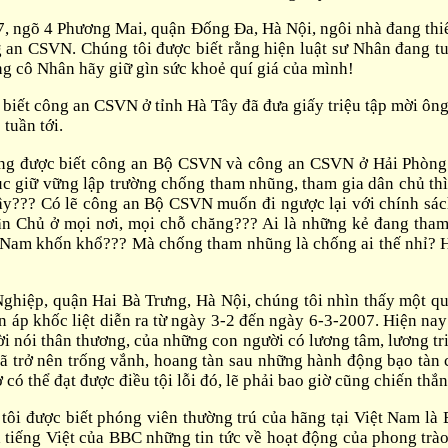
7, ngõ 4 Phương Mai, quận Đống Đa, Hà Nội, ngôi nhà đang thiế
ng an CSVN. Chúng tôi được biết rằng hiện luật sư Nhân đang 
g cô Nhân hãy giữ gìn sức khoẻ quí giá của mình!
iết công an CSVN ở tỉnh Hà Tây đã đưa giấy triệu tập mời ông 
tuần tới.
cũng được biết công an Bộ CSVN và công an CSVN ở Hải Phòng
c giữ vững lập trường chống tham nhũng, tham gia dân chủ thì 
 đây??? Có lẽ công an Bộ CSVN muốn đi ngược lại với chính 
ân Chủ ở mọi nơi, mọi chỗ chăng??? Ai là những kẻ đang tha
ệt Nam khốn khổ??? Mà chống tham nhũng là chống ai thế nhỉ? 
ghiệp, quận Hai Bà Trưng, Hà Nội, chúng tôi nhìn thấy một qua
àn áp khốc liệt diễn ra từ ngày 3-2 đến ngày 6-3-2007. Hiện 
 nói thân thương, của những con người có lương tâm, lương tri
trở nên trống vắnh, hoang tàn sau những hành động bạo tàn của
 có thể đạt được điều tội lỗi đó, lẽ phải bao giờ cũng chiến thắ
tôi được biết phóng viên thường trú của hãng tại Việt Nam là
hà tiếng Việt của BBC những tin tức về hoạt động của phong t