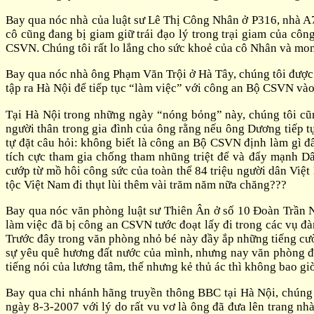
Bay qua nóc nhà của luật sư Lê Thị Công Nhân ở P316, nhà A
cô cũng đang bị giam giữ trái đạo lý trong trại giam của cô
CSVN. Chúng tôi rất lo lắng cho sức khoẻ của cô Nhân và mon
Bay qua nóc nhà ông Phạm Văn Trội ở Hà Tây, chúng tôi được b
tập ra Hà Nội để tiếp tục “làm việc” với công an Bộ CSVN vào 
Tại Hà Nội trong những ngày “nóng bỏng” này, chúng tôi 
người thân trong gia đình của ông rằng nếu ông Dương tiếp tụ
tự đặt câu hỏi: không biết là công an Bộ CSVN định làm gì
tích cực tham gia chống tham nhũng triệt để và đẩy mạnh D
cướp từ mồ hôi công sức của toàn thể 84 triệu người dân Vi
tộc Việt Nam đi thụt lùi thêm vài trăm năm nữa chăng???
Bay qua nóc văn phòng luật sư Thiên Ân ở số 10 Đoàn Trần N
làm việc đã bị công an CSVN tước đoạt lấy đi trong các vụ đ
Trước đây trong văn phòng nhỏ bé này đầy ắp những tiếng cười
sự yêu quê hương đất nước của mình, nhưng nay văn phòng đã 
tiếng nói của lương tâm, thế nhưng kẻ thủ ác thì không bao giờ
Bay qua chi nhánh hãng truyền thông BBC tại Hà Nội, chúng 
ngày 8-3-2007 với lý do rất vu vơ là ông đã đưa lên trang n