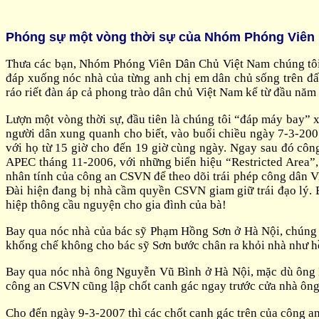
Phóng sự một vòng thời sự của Nhóm Phóng Viên
Thưa các bạn, Nhóm Phóng Viên Dân Chủ Việt Nam chúng tôi đ
đáp xuống nóc nhà của từng anh chị em dân chủ sống trên đấ
ráo riết đàn áp cả phong trào dân chủ Việt Nam kể từ đầu năm
Lượn một vòng thời sự, đầu tiên là chúng tôi “đáp máy bay”
người dân xung quanh cho biết, vào buổi chiều ngày 7-3-200
với họ từ 15 giờ cho đến 19 giờ cùng ngày. Ngay sau đó côn
APEC tháng 11-2006, với những biển hiệu “Restricted Area”,
nhân tính của công an CSVN để theo dõi trái phép công dân
Đài hiện đang bị nhà cầm quyền CSVN giam giữ trái đạo lý. 
hiệp thông cầu nguyện cho gia đình của bà!
Bay qua nóc nhà của bác sỹ Phạm Hồng Sơn ở Hà Nội, chúng t
khống chế không cho bác sỹ Sơn bước chân ra khỏi nhà như h
Bay qua nóc nhà ông Nguyễn Vũ Bình ở Hà Nội, mặc dù ông N
công an CSVN cũng lập chốt canh gác ngay trước cửa nhà ông
Cho đến ngày 9-3-2007 thì các chốt canh gác trên của công a