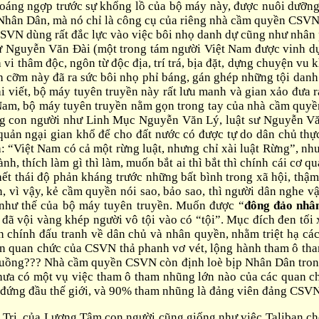
ng ngợp trước sự khổng lồ của bộ máy này, được nuôi dưỡng bằ
 Nhân Dân, mà nó chỉ là công cụ của riêng nhà cầm quyền CSVN
 CSVN dùng rất đắc lực vào việc bôi nhọ danh dự cũng như nh
 sư Nguyễn Văn Đài (một trong tám người Việt Nam được vinh
 vi thâm độc, ngôn từ độc địa, trí trá, bịa đặt, dựng chuyện vu 
ệch cỡm này đã ra sức bôi nhọ phỉ báng, gán ghép những tội d
i viết, bộ máy tuyên truyền này rất lưu manh và gian xảo đưa r
am, bộ máy tuyên truyền nằm gọn trong tay của nhà cầm quyề
ững con người như Linh Mục Nguyễn Văn Lý, luật sư Nguyễn Vă
quản ngại gian khổ để cho đất nước có được tự do dân chủ thự
: “Việt Nam có cả một rừng luật, nhưng chỉ xài luật Rừng”, như
ành, thích làm gì thì làm, muốn bắt ai thì bắt thì chính cái cơ
 hết thái độ phản kháng trước những bất bình trong xã hội, th
, vì vậy, kẻ cầm quyền nói sao, bảo sao, thì người dân nghe vậ
o như thế của bộ máy tuyên truyền. Muốn được “
đông đảo nhâ
 vội vàng khép người vô tội vào có “tội”. Mục đích đen tối
chính đấu tranh về dân chủ và nhân quyền, nhằm triệt hạ các t
n quan chức của CSVN thả phanh vơ vét, lộng hành tham ô tham
 xuồng??? Nhà cầm quyền CSVN còn định loè bịp Nhân Dân trong 
a có một vụ việc tham ô tham nhũng lớn nào của các quan ch
i đứng đầu thế giới, và 90% tham nhũng là đảng viên đảng CSV
Tri, của Lương Tâm con người cũng giống như việc Taliban ch