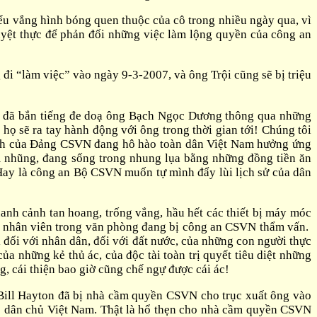
u vắng hình bóng quen thuộc của cô trong nhiều ngày qua, vì
tuyệt thực để phản đối những việc làm lộng quyền của công an
đi “làm việc” vào ngày 9-3-2007, và ông Trội cũng sẽ bị triệu
 đã bắn tiếng đe doạ ông Bạch Ngọc Dương thông qua những
họ sẽ ra tay hành động với ông trong thời gian tới! Chúng tôi
sách của Đảng CSVN đang hô hào toàn dân Việt Nam hưởng ứng
m nhũng, đang sống trong nhung lụa bằng những đồng tiền ăn
Hay là công an Bộ CSVN muốn tự mình đẩy lùi lịch sử của dân
nh cảnh tan hoang, trống vắng, hầu hết các thiết bị máy móc
nay nhân viên trong văn phòng đang bị công an CSVN thẩm vấn.
 đối với nhân dân, đối với đất nước, của những con người thực
 những kẻ thủ ác, của độc tài toàn trị quyết tiêu diệt những
ng, cái thiện bao giờ cũng chế ngự được cái ác!
 Bill Hayton đã bị nhà cầm quyền CSVN cho trục xuất ông vào
rào dân chủ Việt Nam. Thật là hổ thẹn cho nhà cầm quyền CSVN