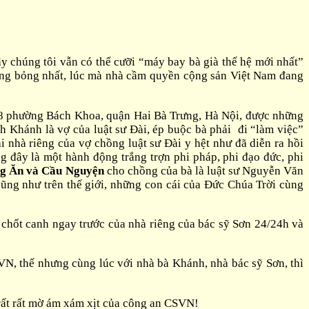
 chúng tôi vẫn có thể cưỡi “máy bay bà già thế hệ mới nhất”
nóng bỏng nhất, lúc mà nhà cầm quyền cộng sản Việt Nam đang
 Z8 phường Bách Khoa, quận Hai Bà Trưng, Hà Nội, được những
 Khánh là vợ của luật sư Đài, ép buộc bà phải đi “làm việc”
nhà riêng của vợ chồng luật sư Đài y hệt như đã diễn ra hồi
 đây là một hành động trắng trợn phi pháp, phi đạo đức, phi
g Ăn và Cầu Nguyện
cho chồng của bà là luật sư Nguyễn Văn
ũng như trên thế giới, những con cái của Đức Chúa Trời cùng
chốt canh ngay trước của nhà riêng của bác sỹ Sơn 24/24h và
, thế nhưng cùng lúc với nhà bà Khánh, nhà bác sỹ Sơn, thì
 rất rất mờ ám xám xịt của công an CSVN!