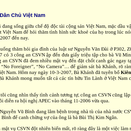
 Dân Chủ Việt Nam
ang sống giữa chế độ độc tài cộng sản Việt Nam, mặc dầu vậy
t Việt Nam để hỏi thăm tình hình sức khoẻ của họ trong lúc 
 2007 đến nay.
 xuống thăm hỏi gia đình của luật sư Nguyễn Văn Đài ở P302,
7 có 3 công an CSVN ập đến đưa giấy triệu tập cho bà Vũ Minh
g an CSVN đã đem nhiều mật vụ đến đặt chốt canh gác ngay tại 
 “No Foreigner”, “No Camera”… để giám sát bà Khánh, rõ ràng
 Việt Nam. Hôm nay ngày 10-3-2007, Bà Khánh đã tuyên bố
Kiên
Bà Khánh mong muốn tất cả các tín hữu Tin Lành ở Việt Nam c
ôi cũng nhìn thấy tình cảnh tương tự, công an CSVN cũng lập 
ồi diễn ra hội nghị APEC vào tháng 11-2006 vừa qua.
guyễn Vũ Bình đang lâm bệnh trong nhà tù của nhà nước CSVN
 Bình để canh chừng vợ của ông là bà Bùi Thị Kim Ngân.
n mật vụ CSVN đột nhiên biến mất, rõ ràng đây là một việc làm