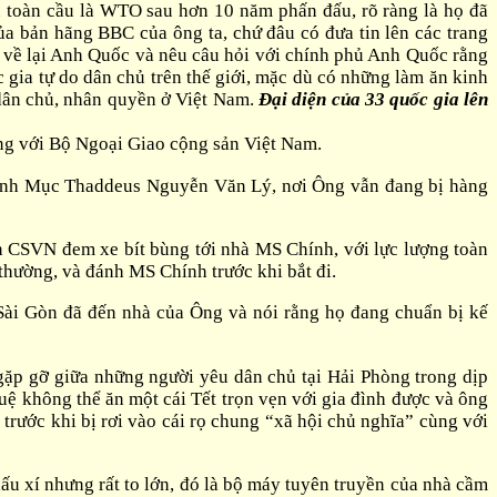
ủ toàn cầu là WTO sau hơn 10 năm phấn đấu, rõ ràng là họ đã
a bản hãng BBC của ông ta, chứ đâu có đưa tin lên các trang
ẽ về lại Anh Quốc và nêu câu hỏi với chính phủ Anh Quốc rằng
gia tự do dân chủ trên thế giới, mặc dù có những làm ăn kinh
dân chủ, nhân quyền ở Việt Nam.
Đại diện của 33 quốc gia lên
ếng với Bộ Ngoại Giao cộng sản Việt Nam.
inh Mục Thaddeus Nguyễn Văn Lý, nơi Ông vẫn đang bị hàng
n CSVN đem xe bít bùng tới nhà MS Chính, với lực lượng toàn
thường, và đánh MS Chính trước khi bắt đi.
ài Gòn đã đến nhà của Ông và nói rằng họ đang chuẩn bị kế
 gặp gỡ giữa những người yêu dân chủ tại Hải Phòng trong dịp
ệ không thể ăn một cái Tết trọn vẹn với gia đình được và ông
trước khi bị rơi vào cái rọ chung “xã hội chủ nghĩa” cùng với
 xí nhưng rất to lớn, đó là bộ máy tuyên truyền của nhà cầm