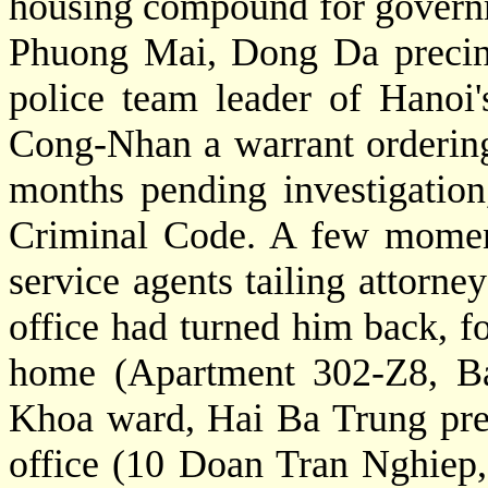
housing compound for governm
Phuong Mai, Dong Da precin
police team leader of Hanoi'
Cong-Nhan a warrant ordering 
months pending investigation,
Criminal Code. A few moment
service agents tailing attorn
office had turned him back, fo
home (Apartment 302-Z8, 
Khoa ward, Hai Ba Trung pre
office (10 Doan Tran Nghiep