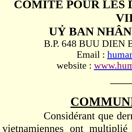
COMITE POUR LES 
V
UỶ BAN NHÂN
B.P. 648 BUU DIEN
Email :
human
website :
www.huma
–––
COMMUNI
Considérant que der
vietnamiennes ont multiplié 