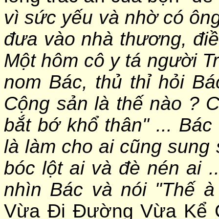
vì sức yếu và nhờ có ôn
đưa vào nhà thương, điều
Một hôm cô y tá người 
nom Bác, thủ thỉ hỏi Bá
Cộng sản là thế nào ? C
bắt bớ khổ thân" ... Bác 
là làm cho ai cũng sung
bóc lột ai và đè nén ai .
nhìn Bác và nói "Thế à 
Vừa Đi Đường Vừa Kể C