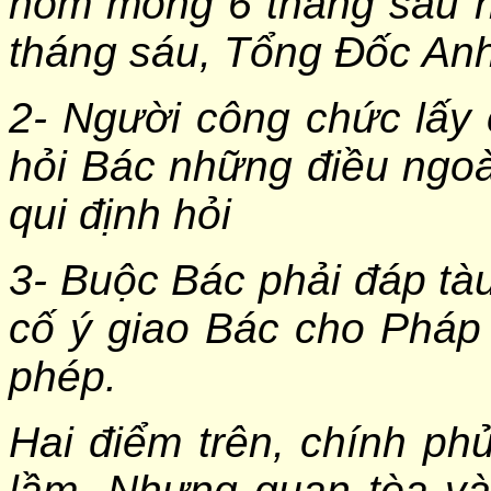
hôm mồng 6 tháng sáu 
tháng sáu, Tổng Đốc Anh
2- Người công chức lấy 
hỏi Bác những điều ngoà
qui định hỏi
3- Buộc Bác phải đáp tà
cố ý giao Bác cho Pháp đ
phép.
Hai điểm trên, chính ph
lầm. Nhưng quan tòa và