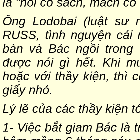
là "nói có sách, mách có
Ông Lodobai (luật sư 
RUSS, tình nguyện cải 
bàn và Bác ngồi tron
được nói gì hết. Khi m
hoặc với thầy kiện, thì c
giấy nhỏ.
Lý lẽ của các thầy kiện tó
1- Việc bắt giam Bác là t