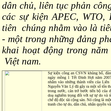
dân chủ, liên tục phản côn
các sự kiện APEC, WTO,
tiên chúng nhằm vào là tiê
- một trong những đảng phá
khai hoạt động trong năm
Việt nam.
Sự kiện công an CSVN khủng bố, đàn 
ngày mồng 1 Tết Đinh Hợi năm 2007 
nhắm vào những thành viên của Liên
Nguyễn Văn Lý đã gây ra một số tổn thấ
trong nước, cản trở bước tiến bộ của 
doạ nghiêm trọng đối với sự tự do và t
chế độ độc tài cộng sản. Nó cũng là một
tranh cho tự do, dân chủ, nhân quyền và