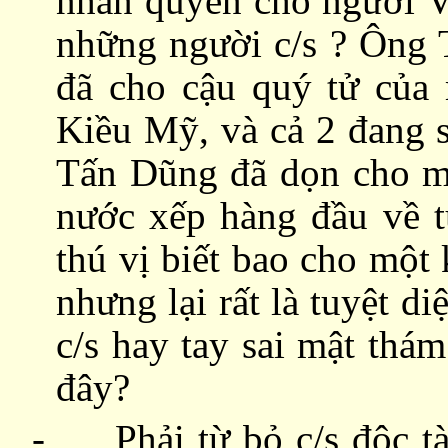
nhân quyền cho người V
những người c/s ? Ông
đã cho cậu quý tử của
Kiều Mỹ, và cả 2 đang 
Tấn Dũng đã dọn cho mì
nước xếp hàng đầu về tự
thú vị biết bao cho một
nhưng lại rất là tuyệt d
c/s hay tay sai
mật thám
đây?
-
Phải từ bỏ c/s độc t