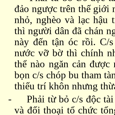
đảo ngược trên thế giới
nhỏ, nghèo và lạc hậu 
thì người dân đã chán n
này đến tận óc rồi. C/s
nước vỡ bờ thì chính 
thể nào ngăn cản được n
bọn c/s chóp bu tham tà
thiếu
trí khôn nhưng thừa
-
Phải từ bỏ
c/s
độ
c tà
và đối thoại tổ chức tổ