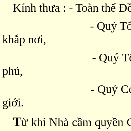
Kính thưa : - Toàn thể Đ
- Quý Tổ chức, Đ
khắp nơi,
- Quý Tổ chức Quố
phủ,
- Quý Cơ quan truy
giới.
T
ừ khi Nhà cầm quyền 