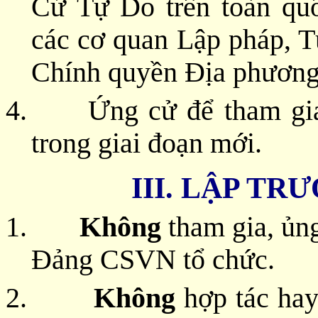
Cử Tự Do trên toàn qu
các cơ quan Lập pháp, T
Chính quyền Địa phương
4. Ứng cử để tham gia 
trong giai đoạn mới.
III. LẬP T
1.
Không
tham gia, ủng
Đảng CSVN tổ chức.
2.
Không
hợp tác hay