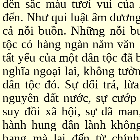
đến sắc màu tươi vui của
đến. Như qui luật âm dương
cả nỗi buồn. Những nỗi b
tộc có hàng ngàn năm văn h
tất yếu của một dân tộc đã 
nghĩa ngoại lai, không tưở
dân tộc đó. Sự dối trá, lừ
nguyên đất nước, sự cướp b
suy đồi xã hội, sự dã man
hành hung dân lành không
bang mà lại đến từ chín