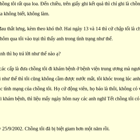
chồng tôi rất qua loa. Đến chiều, trên giấy ghi kết quả thì chỉ ghi là c
ta không biết, không làm.
 đau thắt lưng, kèm theo khó thở. Hai ngày 13 và 14 thì cứ chập tối là 
ôm qua tôi vào trại thì thấy anh trong tình trạng như thế.
h thì họ trả lời như thế nào ạ?
 các cấp là đưa chồng tôi đi khám bệnh ở bệnh viện trung ương mà người
nói như thế thì tôi cũng không cầm được nước mắt, tôi khóc trong lúc anh
c tính mạng của chồng tôi. Họ cứ động viên, họ bảo là thôi, không có v
 khám bệnh, thì liệu mấy ngày hôm nay các anh nghĩ Tết chồng tôi có vấ
ày 25/9/2002. Chồng tôi đã bị biệt giam hơn một năm rồi.