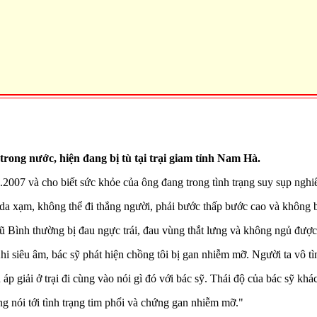
rong nước, hiện đang bị tù tại trại giam tỉnh Nam Hà.
007 và cho biết sức khỏe của ông đang trong tình trạng suy sụp nghi
a xạm, không thể đi thẳng người, phải bước thấp bước cao và không bê
 Bình thường bị đau ngực trái, đau vùng thắt lưng và không ngủ được
Khi siêu âm, bác sỹ phát hiện chồng tôi bị gan nhiễm mỡ. Người ta vô tì
iải ở trại đi cùng vào nói gì đó với bác sỹ. Thái độ của bác sỹ kha
g nói tới tình trạng tim phổi và chứng gan nhiễm mỡ."