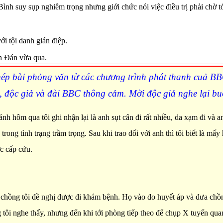
 suy sụp nghiêm trọng nhưng giới chức nói việc điều trị phải chờ tớ
́i tội danh gián điệp.
n Đán vừa qua.
ép bài phỏng vấn từ các chương trình phát thanh cuả
BB
 , độc giả và đài
BBC
thông cảm. Mời độc giả nghe lại buổ
 ảnh hôm qua tôi ghi nhận lại là anh sụt cân đi rất nhiều, da xạm đi v
trong tình trạng trầm trọng. Sau khi trao đổi với anh thì tôi biết là m
c cấp cứu.
 chồng tôi đề nghị được đi khám bệnh. Họ vào đo huyết áp và đưa chồng
tôi nghe thấy, nhưng đến khi tới phòng tiếp theo để chụp X tuyến quan 