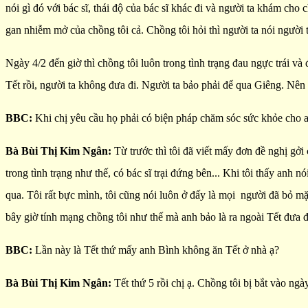
nói gì đó với bác sĩ, thái độ của bác sĩ khác đi và người ta khám cho 
gan nhiễm mở của chồng tôi cả. Chồng tôi hỏi thì người ta nói người 
Ngày 4/2 đến giờ thì chồng tôi luôn trong tình trạng đau ngực trái và
Tết rồi, người ta không đưa đi. Người ta bảo phải để qua Giêng. Nên h
BBC:
Khi chị yêu cầu họ phải có biện pháp chăm sóc sức khỏe cho an
Bà Bùi Thị Kim Ngân:
Từ trước thì tôi đã viết mấy đơn đề nghị gởi
trong tình trạng như thế, có bác sĩ trại đứng bên... Khi tôi thấy anh 
qua. Tôi rất bực mình, tôi cũng nói luôn ở đấy là mọi người đã bỏ mặ
bây giờ tính mạng chồng tôi như thế mà anh bảo là ra ngoài Tết đưa đi
BBC:
Lần này là Tết thứ mấy anh Bình không ăn Tết ở nhà ạ?
Bà Bùi Thị Kim Ngân:
Tết thứ 5 rồi chị ạ. Chồng tôi bị bắt vào ng