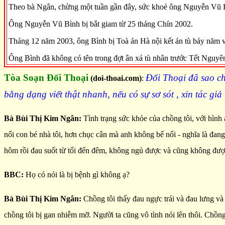
Theo bà Ngân, chừng một tuần gần đây, sức khoẻ ông Nguyễn Vũ Bình
Ông Nguyễn Vũ Bình bị bắt giam từ 25 tháng Chín 2002.
Tháng 12 năm 2003, ông Bình bị Toà án Hà nội kết án tù bảy năm vơ
Ông Bình đã không có tên trong đợt ân xá tù nhân trước Tết Nguyê
Tòa Soạn Đối Thoại
Đối Thoại đã sao ch
(doi-thoai.com)
:
bằng dạng viết thật nhanh, nếu có sự sơ sót , xin tác giả
Bà Bùi Thị Kim Ngân:
Tình trạng sức khỏe của chồng tôi, với hình
nổi con bé nhà tôi, hơn chục cân mà anh không bế nổi - nghĩa là đang 
hôm rồi đau suốt từ tối đến đêm, không ngủ được và cũng không đượ
BBC:
Họ có nói là bị bệnh gì không ạ?
Bà Bùi Thị Kim Ngân:
Chồng tôi thấy đau ngực trái và đau lưng và
chồng tôi bị gan nhiễm mỡ. Người ta cũng vô tình nói lên thôi. Chồng 