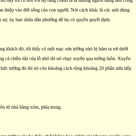
ôm đấy tôi có nói với họ rằng chính ra là những người đang làm công
can thiệp vào đời sống của con người. Nói cách khác là các anh dùng
dân sự, ủy ban nhân dân phường để họ có quyền quyết định.
ng khách đó, tôi thấy có một mạc sơn tường nhỏ bị băm ra rơi dưới
rằng cả chiều dài của lỗ nhỏ đó nó chạy xuyên qua tường luôn. Xuyên
heo bức tường đó thì nó còn khoảng cách rộng khoảng 20 phân nữa tiếp
yên từ nhà hàng xóm, phía trong.