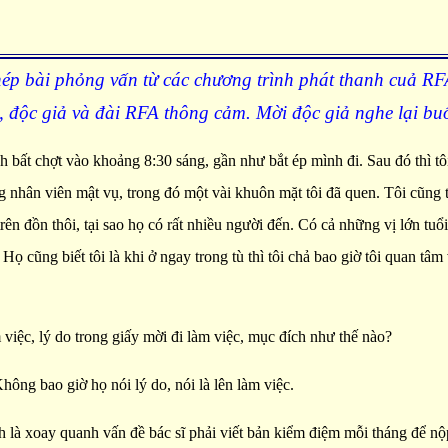
ép bài phỏng vấn từ các chương trình phát thanh cuả RF
ả , độc giả và đài RFA thông cảm. Mời độc giả nghe lại bu
h bất chợt vào khoảng 8:30 sáng, gần như bắt ép mình đi. Sau đó thì 
ng nhân viên mật vụ, trong đó một vài khuôn mặt tôi đã quen. Tôi cũng
rên đồn thôi, tại sao họ có rất nhiều người đến. Có cả những vị lớn tuổi
ọ cũng biết tôi là khi ở ngay trong tù thì tôi chả bao giờ tôi quan tâm 
 việc, lý do trong giấy mời đi làm việc, mục đích như thế nào?
ông bao giờ họ nói lý do, nói là lên làm việc.
là xoay quanh vấn đề bác sĩ phải viết bản kiểm điệm mỗi tháng để nộp