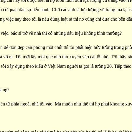
g cái này tôi được biết là họ luôn luôn đưa lực lượng vũ trang vào. H
o cơ quan dân sự tiến hành. Chớ các anh là lực lượng vũ trang mà lại 
ng việc này theo tôi là nếu đúng luật ra thì nó cũng chỉ đưa cho bên 
m việc, bác sĩ trở về nhà thì có những dấu hiệu không bình thường?
 để dọn dẹp căn phòng một chút thì tôi phát hiện bức tường trong phò
và vỡ ra. Tôi mới lấy một que nhỏ thử xuyên vào cái lỗ nhỏ. Tôi thấy 
hà tôi xây dựng theo kiểu ở Việt Nam người ta gọi là tường 20. Tiếp t
oang?
yên từ phía ngoài nhà tôi vào. Mà muốn như thế thì họ phải khoang xu