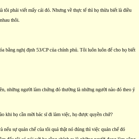
à tôi phải viết mấy cái đó. Nhưng về thực tế thì họ thừa biết là điều
 nhau thôi.
 hóa bằng nghị định 53/CP của chính phủ. Tôi luôn luôn để cho họ biết
g lên, những người làm chứng đó thường là những người nào đó theo ý
nào khi họ cần mời bác sĩ đi làm việc, họ được quyền chứ?
 nếu sự quản chế của tôi quả thật nó đúng thì việc quản chế đó