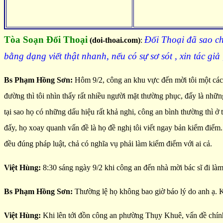
Tòa Soạn Đối Thoại
Đối Thoại đã sao ch
(doi-thoai.com)
:
bằng dạng viết thật nhanh, nếu có sự sơ sót , xin tác gi
Bs Phạm Hồng Sơn:
Hôm 9/2, công an khu vực đến mời tôi một các
đường thì tôi nhìn thấy rất nhiều người mặt thường phục, đấy là nhữ
tại sao họ có những dấu hiệu rất khả nghi, công an bình thường thì ở t
đấy, họ xoay quanh vấn đề là họ đề nghị tôi viết ngay bản kiểm điểm. H
đều đúng pháp luật, chả có nghĩa vụ phải làm kiểm điểm với ai cả.
Việt Hùng:
8:30 sáng ngày 9/2 khi công an đến nhà mời bác sĩ đi làm
Bs Phạm Hồng Sơn:
Thường lệ họ không bao giờ báo lý do anh ạ. Kh
Việt Hùng:
Khi lên tới đồn công an phường Thụy Khuê, vấn đề chính 