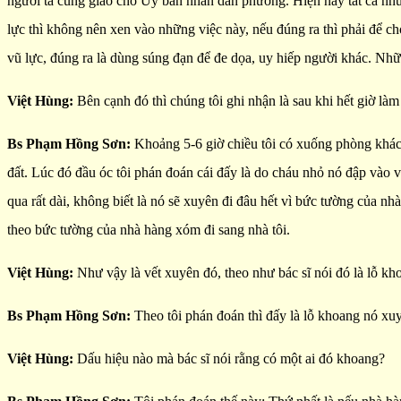
người ta cũng giao cho Ủy ban nhân dân phường. Hiện nay tất cả nhữn
lực thì không nên xen vào những việc này, nếu đúng ra thì phải để ch
vũ lực, đúng ra là dùng súng đạn để đe dọa, uy hiếp người khác. Nhữ
Việt Hùng:
Bên cạnh đó thì chúng tôi ghi nhận là sau khi hết giờ là
Bs Phạm Hồng Sơn:
Khoảng 5-6 giờ chiều tôi có xuống phòng khách
đất. Lúc đó đầu óc tôi phán đoán cái đấy là do cháu nhỏ nó đập vào 
qua rất dài, không biết là nó sẽ xuyên đi đâu hết vì bức tường của n
theo bức tường của nhà hàng xóm đi sang nhà tôi.
Việt Hùng:
Như vậy là vết xuyên đó, theo như bác sĩ nói đó là lỗ kh
Bs Phạm Hồng Sơn:
Theo tôi phán đoán thì đấy là lỗ khoang nó xu
Việt Hùng:
Dấu hiệu nào mà bác sĩ nói rằng có một ai đó khoang?