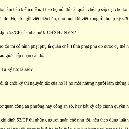
tôi làm bản kiểm điểm. Theo họ nói thì cái quản chế họ sắp đặt cho tôi l
ái đó. Họ cứ ngồi viết biên bản, như mọi khi viết xong rồi họ tự ký với
nghị định 53/CP của nhà nước CHXHCNVN?
 cho tôi thì có hình phạt phụ là quản chế. Hình phạt phụ đó được cụ thể
bao giờ chấp nhận cái đó.
. Tự ký tức là sao?
 tôi từ chối ký thì nguyên tắc của họ là họ mời những người làm chứn
ệc cơ quan công an phường hay công an sở, hay bất kỳ cấp chính quyền 
hị định 53/CP thì những người quản chế như tôi, nếu theo đúng luật và