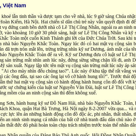
i, Việt Nam
ức khoẻ lẫn tinh thần và được tạm cho về nhà, lúc 9 giờ sáng Chúa n
àn Kiếm, Hà Nội. Hai chiến sĩ dân chủ trẻ này vẫn quyết định đi đế
ật vụ đứng canh bên dưới nhà cô Lê Thị Công Nhân, ngoài ra an ninh m
hờ, vào khoảng 10 giờ 30 phút sáng, luật sư Lê Thị Công Nhân và kỹ 
ắc Toàn một cuốn Kinh Thánh ghi lời của Đức Chúa Trời. Sau khi trò 
ủa nhà báo Nguyễn Khắc Toàn. Ngay lúc đó có hai mật vụ cộng sản b
 đã trợn tròn mắt lên, trừng trừng nhìn kỹ sư Dương, ánh mắt của tê
báo Nguyễn Khắc Toàn để ra về. Kỹ sư Dương đưa cô luật sư Lê Thị
g sản trừng mắt nhìn anh lúc nãy, đứng sừng sững chặn lối đi, anh D
 Mỹ sản xuất. Ngay lập tức tên mật vụ cộng sản trừng mắt lúc nãy áp 
: "Ai cho mày nhìn đểu chúng tao?". Lúc này ở khu tập thể rất vắng vẻ
gì các ông đâu, tại sao các ông lại vô cớ hành hung tôi?". Trước thái 
lần thứ hai mật vụ cộng sản có hành động hành hung côn đồ đối với kỹ
trước sự chứng kiến của luật sư Nguyễn Văn Đài, luật sư Lê Thị Côn
ằng mồm của an ninh cộng sản thì đếm không xuể.
ồng Sơn, hành hung kỹ sư Đỗ Nam Hải, nhà báo Nguyễn Khắc Toàn, h
Bách Khoa, quận Hai Bà Trưng, Hà Nội ngày 8-2-2007 vừa qua... và nh
 cực lực lên án những hành động côn đồ độc ác, phi nhân, thất nhân,
đến an ninh sinh mạng cá nhân của bất cứ nhà tranh đấu dân chủ nào 
n thất đức đó phải hoàn toàn chịu trách nhiệm trước toàn thể nhân dâ
i Uỷ ban Nhân quyền của Đảng Bảo Thủ Anh quốc, Hội Đồng Nhân Quyền 