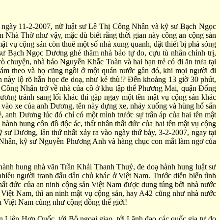
hật ngày 11-2-2007, nữ luật sư Lê Thị Công Nhân và kỹ sư Bạch Ngọc
n Nhà Thờ như vậy, mặc dù biết rằng thời gian này công an cộng sản
ật vụ cộng sản còn thuê một số nhà xung quanh, đặt thiết bị phá sóng
sư Bạch Ngọc Dương ghé thăm nhà báo tự do, cựu tù nhân chính trị,
chuyện, nhà báo Nguyễn Khắc Toàn và hai bạn trẻ có đi ăn trưa tại
ám theo và họ cũng ngồi ở một quán nước gần đó, khi mọi người đi
n này lộ rõ hằn học đe doạ, như kẻ thù!? Đến khoảng 13 giờ 30 phút,
 Công Nhân trở về nhà của cô ở khu tập thể Phương Mai, quận Đống
ương tránh sang lối khác thì gặp ngay một tên mật vụ cộng sản khác
sát vào xe của anh Dương, tên này dựng xe, nhảy xuống và hùng hổ sấn
, anh Dương lúc đó chỉ có một mình trước sự trấn áp của hai tên mật
độ hành hung côn đồ độc ác, thất nhân thất đức của hai tên mật vụ cộng
 sư Dương, lần thứ nhất xảy ra vào ngày thứ bảy, 3-2-2007, ngay tại
g Nhân, kỹ sư Nguyễn Phương Anh và hàng chục con mắt làm ngơ của
ành hung nhà văn Trần Khải Thanh Thuỷ, đe doạ hành hung luật sư
iều người tranh đấu dân chủ khác ở Việt Nam. Trước diễn biến tình
 thất đức của an ninh cộng sản Việt Nam được dung túng bởi nhà nước
ở Việt Nam, thì an ninh mật vụ cộng sản, hay A42 cũng như nhà nước
n Việt Nam cũng như cộng đồng thế giới!
Liên Hợp Quốc, tới Bộ ngoại giao, tới Lãnh đạo các quốc gia tự do