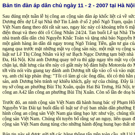
Bản tin đàn áp dân chủ ngày 11 - 2 - 2007 tại Hà Nộ
Sau đúng một tuần lễ bị công an cộng sản đàn áp khốc liệt cả về s
Dương đến dự Lễ tại Nhà thờ Tin Lành ở số 2 phố Ngõ Trạm, quận Ho
Việt Nam đang theo dõi rất sát sao, ngay lúc này có khoảng trên 6 m
điện thoại và theo dõi cô Công Nhân 24/24. Tan buổi Lễ tại Nhà T
nhà tranh đấu dân chủ Nguyễn Khắc Toàn và tặng nhà báo Nguyễn Kh
một gánh hàng ăn dân dã ngay trong Ngõ Tràng Tiền, gần tư gia c
ngang qua trước mặt những mật vụ cộng sản này, một mật vụ cộng sản
luật sư Lê Thị Công Nhân và kỹ sư Bạch Ngọc Dương tạm biệt nhà 
Đa, Hà Nội. Khi anh Dương quay trở ra thì gặp ngay tên mật vụ cộn
chặn lại, thắt lưng của tên này có giắt máy bộ đàm hiệu Motorola do
tới vừa nói vừa giang tay đánh anh Dương tới tấp vào cổ và vào mặt
vụ, anh chỉ kịp phản ứng: "Tôi có làm gì các ông đâu, tôi có thù hằn 
sản, anh Dương bèn tránh sự khiêu khích, gây sự của chúng. Đây là 
trụ sở công an phường Bùi Thị Xuân, quận Hai Bà Trưng, Hà Nội, 
công an A42 lẫn công an phường Bùi Thị Xuân. Còn số lần đe doạ b
Trước đó, an ninh cộng sản Việt Nam đã hành hung bác sỹ Phạm H
Nguyễn Văn Đài tại buổi đấu tố luật sư ở uỷ ban nhân dân phường 
hình công an cộng sản Việt Nam gia tăng bạo lực như vậy, chúng tôi
cộng sản Việt Nam. Chúng tôi tuyên bố rằng sự an nguy, liên quan 
cộng sản Việt Nam dung túng cho những hành động hung bạo thất nhâ
Bản tin này sẽ được gửi tới các hãng thông tấn trên toàn cầu, tớ