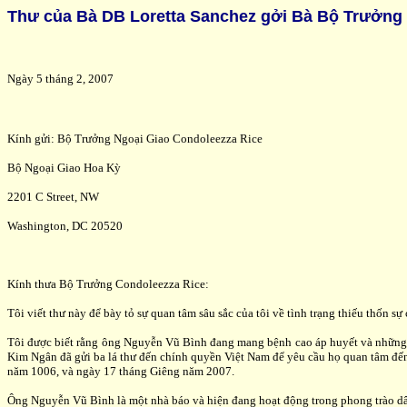
Thư của Bà DB Loretta Sanchez gởi Bà Bộ Trưởng
Ngày 5 tháng 2, 2007
Kính gửi: Bộ Trưởng Ngoại Giao Condoleezza Rice
Bộ Ngoại Giao Hoa Kỳ
2201 C Street, NW
Washington, DC 20520
Kính thưa Bộ Trưởng Condoleezza Rice:
Tôi viết thư này để bày tỏ sự quan tâm sâu sắc của tôi về tình trạng thiếu thốn
Tôi được biết rằng ông Nguyễn Vũ Bình đang mang bệnh cao áp huyết và những
Kim Ngân đã gửi ba lá thư đến chính quyền Việt Nam để yêu cầu họ quan tâm đến
năm 1006, và ngày 17 tháng Giêng năm 2007.
Ông Nguyễn Vũ Bình là một nhà báo và hiện đang hoạt động trong phong trào dân