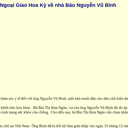
 Ngoại Giao Hoa Kỳ về nhà Báo Nguyễn Vũ Bình
 sự chăm sóc y tế đối với ông Nguyễn Vũ Bình, một nhà tranh đấu cho dân chủ hiện 
 bệnh tiêu hóa khác. Bà Bùi Thị Kim Ngân, vợ của ông Nguyễn Vũ Bình đã đo áp 
 tình trạng sức khỏe của chồng. Cho đến nay, bà Bùi Thị Kim Ngân vẫn chưa nhận
 chủ tại Việt Nam. Ông Bình đã bị kết tội làm gián điệp vào ngày 31 tháng 12 nă