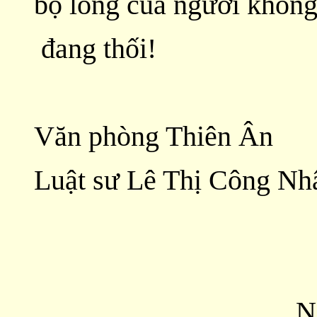
bộ lông của người khôn
đang thối!
Văn phòng Thiên Ân
Luật sư Lê Thị Công Nh
Đê
Nguyễn Xu