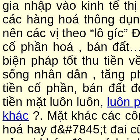
gia nhập vào kinh tế th
các hàng hoá thông dụ
nên các vị theo “lô gíc” 
cố phần hoá , bán đất…
biện pháp tốt thu tiền 
sống nhân dân , tăng ph
tiền cố phần, bán đất đ
tiền mặt luôn luôn,
luôn 
khác
?. Mặt khác các cô
hoá hay đ&#7845;t đai c