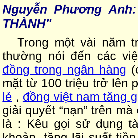
Nguyễn Phương An
THÀNH"
Trong một vài năm tr
thường nói đến các vi
đồng trong ngân hàng
(c
mặt từ 100 triệu trở lên 
lẻ
,
đồng việt nam tăng g
giải quyết “nạn” trên mà
là : Kêu gọi sử dụng tà
khoản, tăng lãi suất tiề