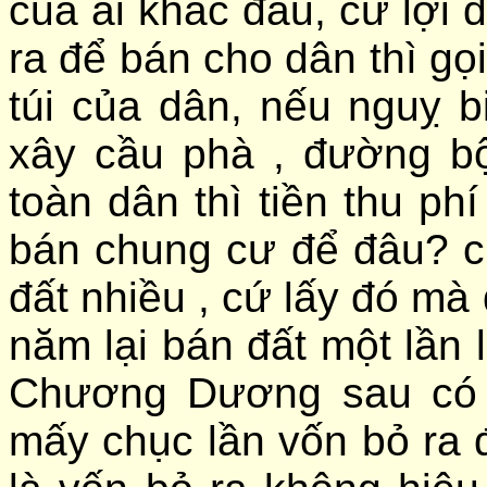
của ai khác đâu, cứ lợi
ra để bán cho dân thì gọi
túi của dân, nếu nguỵ bi
xây cầu phà , đường b
toàn dân thì tiền thu phí
bán chung cư để đâu? c
đất nhiều , cứ lấy đó mà đ
năm lại bán đất một lần l
Chương Dương sau có 
mấy chục lần vốn bỏ ra 