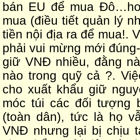
bán EU để mua Đô…hoặc
mua (điều tiết quản lý n
tiền nội địa ra để mua!.
phải vui mừng mới đúng-
giữ VNĐ nhiều, đằng n
nào trong quỹ cả ?. Vi
cho xuất khẩu giữ nguyê
móc túi các đối tượng
(toàn dân), tức là họ v
VNĐ nhưng lại bị chịu 