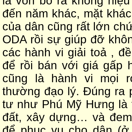
là vốn bỏ ra không hiệ
đến năm khác, mặt khác
của dân cũng rất lớn ch
ODA rồi sự giúp đỡ khô
các hành vi giải toả , đ
để rồi bán với giá gấp 
cũng là hành vi mọi r
thường đạo lý. Đúng ra 
tư như Phú Mỹ Hưng là t
đất, xây dựng… và đem 
để phục vụ cho dân (ở