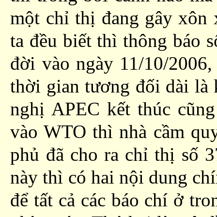
một chỉ thị
đang gây xôn 
ta đ
ều
biết
thì
thông báo s
đời vào
ngày 11/10/2006,
thời gian tương đối dài là
nghị APEC kết thúc cũn
vào WTO thì nhà cầm qu
phủ
đã
cho
ra chỉ thị
số
3
này thì c
ó
hai
nội dung chí
để tất cả các báo chí ở tr