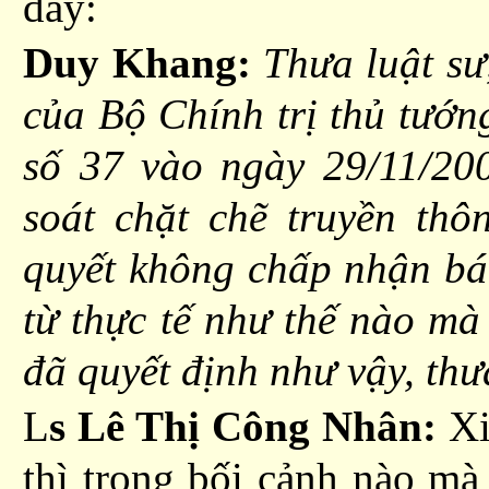
đây:
Duy Khang:
Thưa luật sư,
của Bộ Chính trị thủ tướn
số 37 vào ngày 29/11/200
soát chặt chẽ truyền th
quyết
không chấp nhận báo
từ thực tế như thế nào mà
đã quyết định như vậy, thư
L
s Lê Thị Công Nhân:
Xi
thì
trong bối cảnh nào m