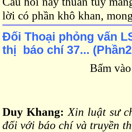
Câu hỏi này thuần túy mang 
lời có phần khô khan, mong
Ðối Thoại phỏng vấn L
thị báo chí 37
...
(Phần
2
Bấm vào 
Duy Khang:
Xin luật sư c
đối với báo chí và truyền 