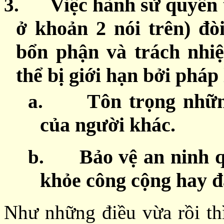
3.
Việc hành sử quyền 
ở khoản 2 nói trên) đò
bổn phận và trách nhiệ
thể bị giới hạn bởi pháp 
a.
Tôn trọng nhữn
của người khác.
b.
Bảo vệ an ninh q
khỏe công cộng hay đ
Như những điều vừa rồi thì