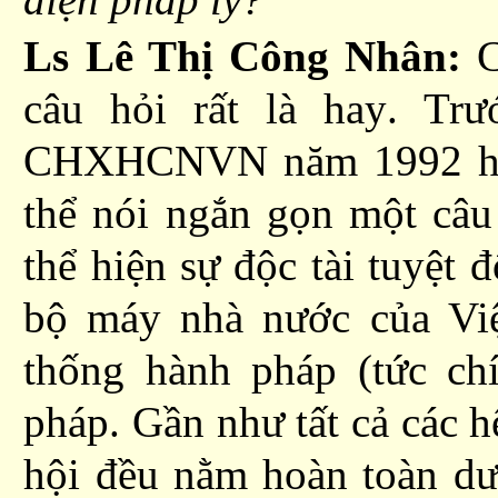
Ls Lê Thị Công Nhân:
C
câu hỏi rất là
hay
. Trư
CHXHCNVN năm 1992 hi
thể n
ói ngắn gọn một câu 
thể hiện
sự độc tài tuyệt 
bộ máy nhà nước của Việ
thống hành pháp (tức ch
phá
p. Gần như tất cả các h
hội đều nằm hoàn toàn dư