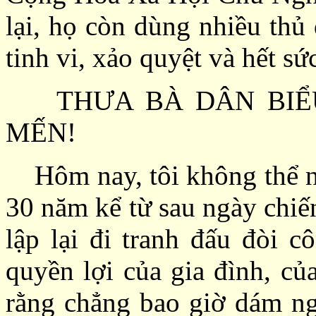
lại, họ còn dùng nhiều thủ
tinh vi
,
xảo quyệt
và hết sứ
THƯA BÀ DÂN BIỂU
MẾN!
Hôm nay, tôi không thể ng
30 năm kể từ sau ngày chiế
lập lại đi tranh đấu đòi c
quyền lợi của gia đình, c
rằng chẳng bao giờ dám ng