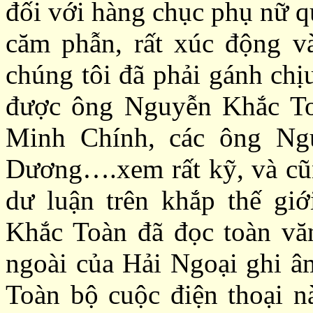
đối với hàng chục phụ nữ q
căm phẫn, rất xúc
động và
chúng tôi đã phải gánh chị
được ông Nguyễn Khắc To
Minh Chính, các ông N
Dương….xem rất kỹ, và cũn
dư luận trên khắp thế giớ
Khắc Toàn
đã đọc toàn vă
ngoài của Hải Ngoại ghi â
Toàn bộ cuộc điện thoại 