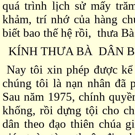
quá trình lịch sử mấy tră
khảm, trí nhớ của hàng ch
biết bao thế hệ rồi, thưa Bà.
KÍNH
THƯA BÀ
DÂN B
Nay tôi xin phép được kể l
chúng tôi là nạn nhân đã 
Sau năm 1975, chính quyề
khống
, rồi
dựng tội cho ch
dân theo đạo thiên chúa g