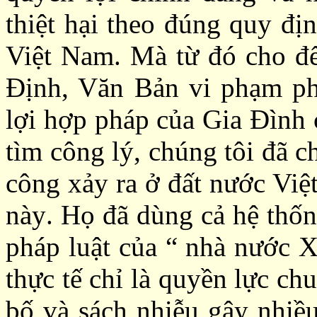
thiệt hại theo đúng quy đ
Việt Nam. Mà từ đó cho đế
Định
,
Văn Bản vi phạm phá
lợi hợp pháp của Gia Đình 
tìm công lý, chúng tôi đã c
công xảy ra ở đất nước Vi
này
. Họ đã dù
ng cả hệ thốn
pháp luật của “ nhà nước
thực tế chỉ là q
uyền lực
chu
bố và
sách nhiễu gây nhiề