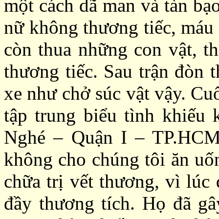
một cách dã man và tàn bạo
nữ
không thương tiếc, máu 
còn thua những con vật
, t
thương tiếc. Sau trận đòn t
xe như chở súc vật vậy. Cu
tập trung biểu tình khiếu
Nghé – Q
uận
I – TP.HCM
k
hông cho chúng tôi ăn uố
chữa trị vết thương,
vì lúc
đầy thương tích.
Họ đã gâ