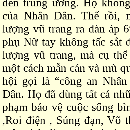
đến trung ương. Họ không
của Nhân Dân. Thế rồi, 
lượng vũ trang ra đàn áp 6
phụ Nữ tay không
tấc sắt
lượng vũ trang
, mà cụ thể
một cách mẫn cán và mù qu
hội gọi là “công an
Nhâ
Dân. Họ đã dùng tất cả nhữ
phạm bảo vệ cuộc sống bì
,
Roi điện
,
Súng đạn
,
Võ t