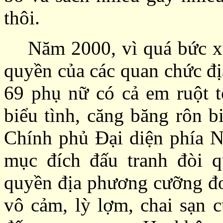
thôi
.
Năm 2000, vì quá bức 
q
uyền của các quan chức đ
69 phụ nữ có cả em ruột 
biểu tình, căng băng rôn b
Chính phủ Đại
d
iện phía 
mục đích đấu tranh đòi q
quyền địa phương cưỡng đo
vô cảm
, lỳ lợm, chai sạn
c