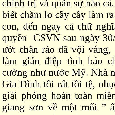
chính trị và quân sự
nào cả
biết chăm lo cầy cấy
làm ra
con, đến
ngay cả c
hữ ngh
quyền CSVN sau ngày 30/
ướt chân ráo đã vội vàng
làm gián điệp
tình báo c
cường như nước Mỹ
.
Nhà n
Gia Đình tôi rất tồi tệ
, nhụ
giải phóng hoàn toàn miề
giang sơn về một mối ” 