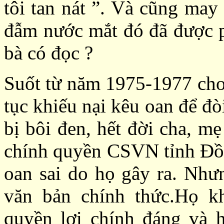
tôi tan nát ”. Và cũng may
đẫm nước mắt đó đã được p
bà có đọc ?
Suốt từ năm
1975-
1977 cho
tục khiếu nại kêu oan
để đòi
bị bôi đen
, hết đời cha
, mẹ
chính quyền
CSVN tỉnh Đồ
oan
sai do họ gây ra
. Như
văn bản
chính thức
.
Họ k
quyền lợi
chính đáng và