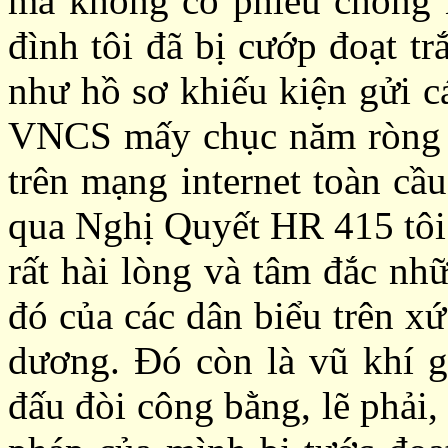
mà không có phiếu chống 
đình tôi đã bị cướp đoạt t
như hồ sơ khiếu kiện gửi c
VNCS mấy chục năm ròng r
trên mạng internet toàn cầ
qua Nghị Quyết HR 415 tôi
rất hài lòng và tâm đắc nh
đó của các dân biểu trên x
dương. Đó còn là vũ khí g
đấu đòi công bằng, lẽ phải