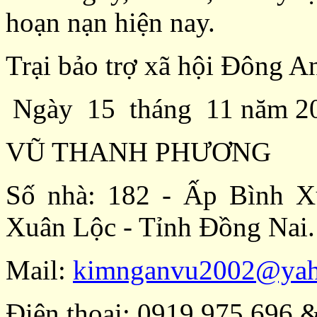
hoạn nạn hiện nay.
Trại bảo trợ xã hội Đông A
N
gày
15
tháng
11
năm 20
VŨ THANH PHƯƠNG
Số nhà: 182 - Ấp Bình 
Xuân Lộc - Tỉnh Đồng Nai.
Mail:
kimnganvu2002@ya
Điện thoại:
0919 975 696 