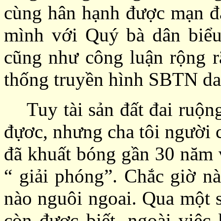
cùng hân hạnh được mạn đà
mình với Quý bà dân biểu
cũng như công luận rộng rã
thống truyền hình SBTN da
Tuy tài sản đất đai ruộng
đựơc, nhưng cha tôi người 
đã khuất bóng gần 30 năm v
“ giải phóng”
. C
hắc
giờ n
nào nguôi ngoai. Qua một s
còn được biết, ngoài việc