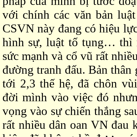
pháp của mình bị tước đo
với chính các văn bản luậ
CSVN này đang có hiệu lực 
hình sự, luật tố tụng… thì
sức mạnh và cổ vũ rất nhiề
đường tranh đấu. Bản thân 
tới 2,3 thế hệ, đã chôn vù
đời mình vào việc đó như
vọng vào sự chiến thắng sa
rất nhiều dân oan VN đau k