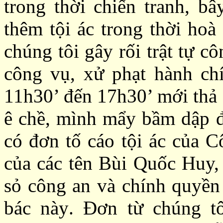
trong thời chiến tranh, bâ
thêm tội ác trong thời hoà
chúng tôi gây rối trật tự c
công vụ,
xử
phạt hành ch
11h30’ đến 17h30’ mới
thả
ê chề, mình mẩy bầm dập đ
có đơn tố cáo tội ác của 
của các tên Bùi Quốc Huy,
sỏ công an và chính quyền 
bác này
. Đơ
n từ chúng tô