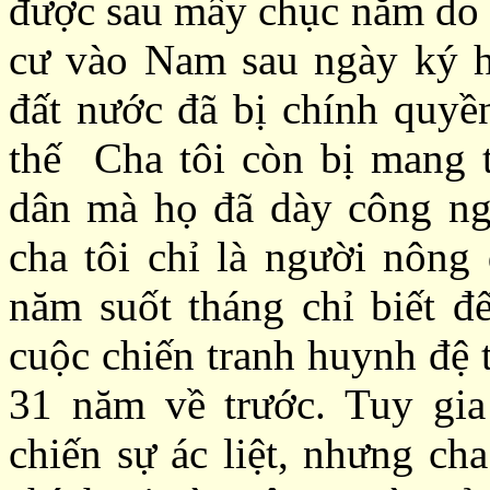
được sau mấy chục năm do l
cư vào Nam sau ngày ký h
đất nước đã bị chính quy
thế
Ch
a tôi còn bị m
ang 
dân
mà họ đã dày công ng
cha tôi chỉ là người nông
năm suốt tháng chỉ biết đ
cuộc chiến tranh huynh đệ 
31 năm về trước. Tuy gia
chiến sự ác liệt, nhưng cha