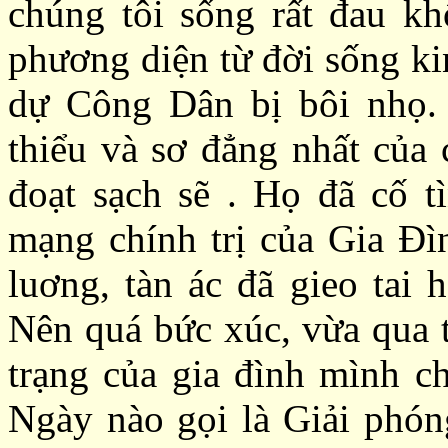
chúng tôi sống rất đau kh
phương diện từ đời sống kin
dự Công Dân bị bôi nhọ
thiểu và sơ đẳng nhất của
c
đoạt
sạch sẽ
. Họ đã cố tì
mạng chính trị của Gia Đì
luơng, tàn ác đã gieo tai 
Nên quá bức xúc, vừa qua t
trạng của gia đình mình ch
Ngày nào gọi là Giải phón