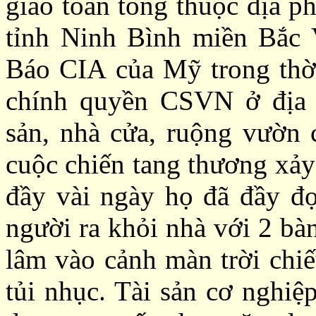
giáo toàn tòng thuộc địa 
tỉnh Ninh Bình miền Bắc
Báo CIA
của Mỹ trong thờ
chính quyền CSVN ở đị
sản
,
nhà cửa
,
ruộng vườn c
cuộc chiến tang thương xảy
đ
ầy
vài ngày họ đã đầy
đọ
người ra khỏi nhà với 2 bàn
lâm vào cảnh màn trời chiế
tủi nhục. Tài sản cơ nghiệ