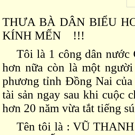
THƯA BÀ DÂN BIỂU
HO
KÍNH MẾN
!!!
Tôi là 1
công
dân
nước
hơn nữa còn là một người
phương tỉnh Đồng Nai của 
tài sản ngay sau khi cuộc c
hơn 20 năm vừa tắt tiếng s
Tên
tôi
là : VŨ THAN