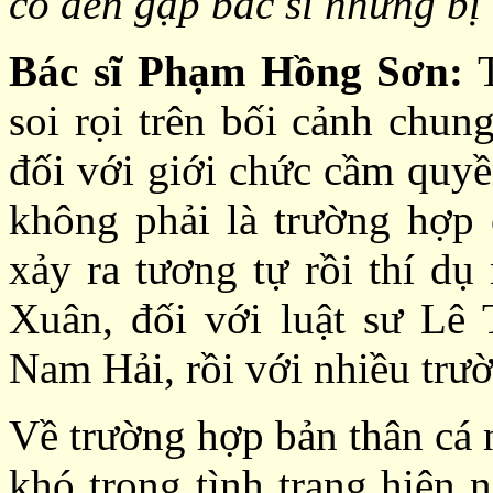
có đến gặp bác sĩ nhưng bị
Bác sĩ Phạm Hồng Sơn:
T
soi rọi trên bối cảnh chun
đối với giới chức cầm quyề
không phải là trường hợp c
xảy ra tương tự rồi thí d
Xuân, đối với luật sư Lê
Nam Hải, rồi với nhiều trườ
Về trường hợp bản thân cá n
khó trong tình trạng hiện n