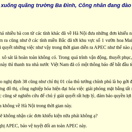
ù xuống quãng trường Ba Ðình, Công nhân đang đà
khá nhiều bà con từ các tỉnh khác đã về Hà Nội đưa những đơn khiếu nạ
m ra cũng như ở các tỉnh miền Bắc đã tới khu vực số 1 vườn hoa Ma
i quyết những việc như vậy trong thời gian diễn ra APEC như thế nào 
 xô sát là hoàn toàn không có. Trong quá trình vận động, thuyết phục,
 này thì thanh tra nhà nước Việt Nam đã có một thông báo để bắt đầu t
 nghị định 38 cũng như chỉ thị 01 của thủ tướng chính phủ là họ gởi đơ
 đô thị, công nghiệp hóa hiện đại hóa việc giải phóng mặt bằng tất 
cũng sẽ nghiên cứu để chủ ý giải quyết rất hợp lý, đảm bảo quyền lợi 
ta không về Hà Nội trong thời gian này.
sẽ không nhận các đơn khiếu kiện nữa phải không ạ?
nghị APEC, bảo vệ tuyệt đối an toàn APEC này.