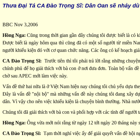
Thưa Ðại Tá CA Đào Trọng Sĩ: Dân Oan sẽ nhảy d
BBC Nov 3,2006
Hồng Nga:
Cũng trong thời gian gần đây chúng tôi được biết là có 
Được biết là ngày hôm qua thì cũng đã có một số người từ miền Na
người khiếu kiện đó với cơ quan chức năng. Các ông có kế hoạch giả
CA Đào Trọng Sĩ:
Trước tiên thì tôi phải trả lời rằng những chuyện
chính phủ để họ giải thích với bà con ở nơi đưa đơn. Toàn bộ vấn đề
chờ sau APEC mới làm việc này.
Vấn đề thứ hai nữa là ở Việt Nam hiện nay chúng tôi chủ yếu dựa theo
Đây là vấn đề "nội bộ" mà những vấn đề này chúng tôi đang xây dựng
dân. Vì vậy cho nên việc khiếu kiện là chuyện bình thường. Nhà nước 
Chúng tôi đã giải thích với bà con và phối hợp với các tỉnh để người 
Hồng Nga:
Ông vừa mới nói rằng từ ngày 12 tới ngày 20 tháng này 
CA Đào Trọng Sĩ:
Tạm thời nghỉ việc ấy để giải quyết vấn đề hội 