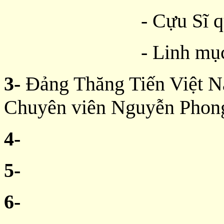
- Cựu Sĩ 
- Linh mụ
3-
Đảng Thăng Tiến Việt N
Chuyên viên Nguyễn Phon
4-
5-
6-