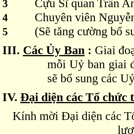
Cựu Sĩ quan Trần A
3
Chuyên viên Nguyễ
4
(Sẽ tăng cường bổ s
5
III.
Các Ủy Ban
:
Giai đo
mỗi Uỷ ban giai 
sẽ bổ sung các Uỷ
IV.
Đại diện các Tổ chức 
Kính mời Đại diện các T
lượ