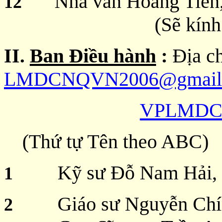
Nhà văn Hoàng Tiến
12
(Sẽ kính
II.
Ban Điều hành
:
Địa ch
LMDCNQVN2006@gmail
VPLMDC
(Thứ tự Tên theo ABC)
Kỹ sư Đỗ Nam Hải,
1
Giáo sư Nguyễn Chí
2