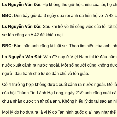
Ls Nguyễn Văn Đài:
Họ không thu giữ hộ chiếu của tôi, họ c
BBC:
Đến bây giờ đã 3 ngày qua rồi anh đã liên hệ với A 42 
Ls Nguyễn Văn Đài:
Sau khi trở về thì công việc của tôi rất 
sơ lên công an A 42 để khiếu nại.
BBC:
Bản thân anh cũng là luật sư. Theo tìm hiểu của anh, n
Ls Nguyễn Văn Đài:
Vấn đề này ở Việt Nam thì từ đầu năm 
nước xuất cảnh ra nước ngoài. Một số người cũng không đư
người đấu tranh cho tự do dân chủ và tôn giáo.
Có 4 trường hợp không được xuất cảnh ra nước ngoài. Đó 
của hội Thánh Tin Lành Hạ Long, ngày 21/9 anh cũng xuất cản
chưa nhận được tin tứ của anh. Không hiểu lý do tại sao an ni
Mọi lý do họ đưa ra là vì lý do "an ninh quốc gia" hay như t