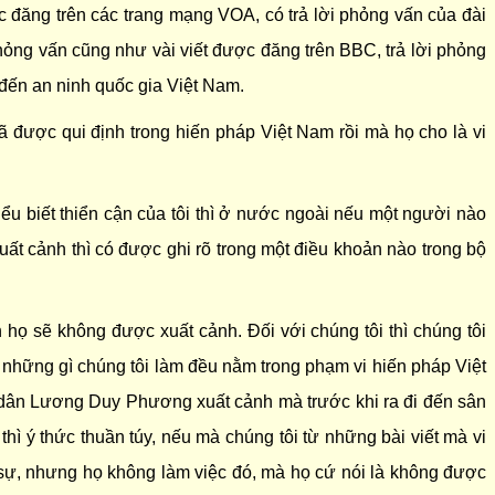
c đăng trên các trang mạng VOA, có trả lời phỏng vấn của đài
i phỏng vấn cũng như vài viết được đăng trên BBC, trả lời phỏng
 đến an ninh quốc gia Việt Nam.
 được qui định trong hiến pháp Việt Nam rồi mà họ cho là vi
ểu biết thiển cận của tôi thì ở nước ngoài nếu một người nào
uất cảnh thì có được ghi rõ trong một điều khoản nào trong bộ
 họ sẽ không được xuất cảnh. Đối với chúng tôi thì chúng tôi
ả những gì chúng tôi làm đều nằm trong phạm vi hiến pháp Việt
 dân Lương Duy Phương xuất cảnh mà trước khi ra đi đến sân
y thì ý thức thuần túy, nếu mà chúng tôi từ những bài viết mà vi
h sự, nhưng họ không làm việc đó, mà họ cứ nói là không được