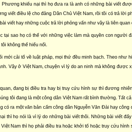
 Phương khiếu nại thì họ đưa ra là anh có những bài viết đượ
 từng viết điều lệ cho đảng Dân Chủ Việt Nam, rồi tôi có trả lờ
bài viết hay những cuộc trả lời phỏng vấn như vậy là liên quan
c tại sao họ có thể với những việc làm mà quyền con người đã
tôi không thể hiểu nổi.
i mới cải tổ về luật pháp, mọi thứ đều minh bạch. Theo như hi
cảnh. Vậy ở Việt Nam, chuyện vì lý do an ninh mà không được x
quan, đang bị điều tra hay bị truy cứu hình sự thì đương nhiên
 chúng tôi đang là một công dân Việt Nam rất bình thường. Tất c
ông có ra một văn bản cấm công dân Nguyễn Văn Đài hay công
nại thì họ nói là vì lý do những bài viết thôi. Những bài viết đấ
Việt Nam thì họ phải điều tra hoặc khởi tố hoặc truy cứu hìn