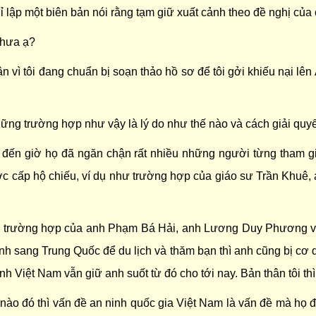
hỉ lập một biên bản nói rằng tạm giữ xuất cảnh theo đề nghị của
chưa ạ?
bận vì tôi đang chuẩn bị soạn thảo hồ sơ để tôi gởi khiếu nại lên
hững trường hợp như vậy là lý do như thế nào và cách giải quy
đến giờ họ đã ngăn chận rất nhiều những người từng tham gi
ợc cấp hộ chiếu, ví dụ như trường hợp của giáo sư Trần Khu
là trường hợp của anh Phạm Bá Hải, anh Lương Duy Phương và
h sang Trung Quốc để du lịch và thăm bạn thì anh cũng bị cơ 
nh Việt Nam vẫn giữ anh suốt từ đó cho tới nay. Bản thân tôi th
hế nào đó thì vấn đề an ninh quốc gia Việt Nam là vấn đề mà họ 