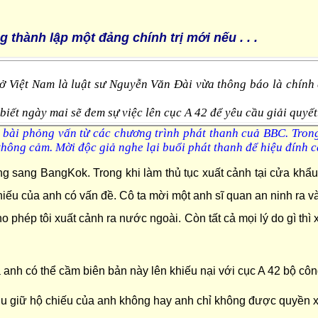
thành lập một đảng chính trị mới nếu . . .
 ở Việt Nam là luật sư Nguyễn Văn Đài vừa thông báo là chín
ết ngày mai sẽ đem sự việc lên cục A 42 để yêu cầu giải quyết
 bài phỏng vấn từ các chương trình phát thanh cuả
BBC
. Tron
hông cảm. Mời độc giả nghe lại buổi phát thanh để hiệu đính c
ng sang BangKok. Trong khi làm thủ tục xuất cảnh tại cửa khẩu
chiếu của anh có vấn đề. Cô ta mời một anh sĩ quan an ninh ra và 
phép tôi xuất cảnh ra nước ngoài. Còn tất cả mọi lý do gì thì 
 là anh có thể cầm biên bản này lên khiếu nại với cục A 42 bộ cô
hu giữ hộ chiếu của anh không hay anh chỉ không được quyền x