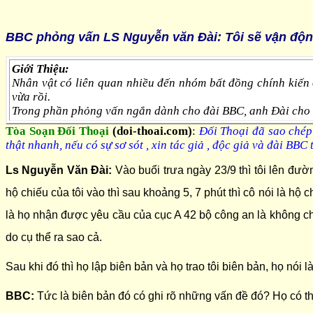
BBC phỏng vấn LS Nguyễn văn Ðài: Tôi sẽ vận động 
Giới Thiệu:
Nhân vật có liên quan nhiều đến nhóm bất đồng chính kiến
vừa rồi.
Trong phần phỏng vấn ngắn dành cho đài BBC, anh Đài cho bi
Tòa Soạn Đối Thoại
(doi-thoai.com)
:
Đối Thoại đã sao chép
thật nhanh, nếu có sự sơ sót , xin tác giả , độc giả và đài
BBC
t
Ls Nguyễn Văn Đài:
Vào buổi trưa ngày 23/9 thì tôi lên đườ
hộ chiếu của tôi vào thì sau khoảng 5, 7 phút thì cô nói là hộ 
là họ nhận được yêu cầu của cục A 42 bộ công an là không cho 
do cụ thể ra sao cả.
Sau khi đó thì họ lập biên bản và họ trao tôi biên bản, họ nói
BBC:
Tức là biên bản đó có ghi rõ những vấn đề đó? Họ có t