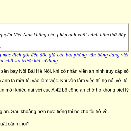
h quyền Việt Nam không cho phép anh xuất cảnh hôm thứ Bảy
.
g mục đích gởi đến độc giả các bài phỏng vấn bằng dạng viết
ác chỗ sai trước khi
s
ử dụng.
 sân bay Nội Bài Hà Nội, khi cô nhân viên an ninh truy cập số
anh ta mời tôi vào làm việc. Khi vào làm việc thì họ nói với tôi
xin mời khiếu nại với cục A 42 bộ công an chớ họ không biết lý
ng an. Sau khoảng hơn nữa tiếng thì họ cho tôi trở về.
uất cảnh thôi?