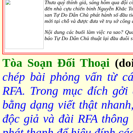
Thưa quý thính giả, sáng hôm qua đội c
đến nhà cựu chiến binh Nguyễn Khắc To
san Tự Do Dân Chủ phát hành số đầu ti
mời tại chỗ và được đưa về trụ sở công 
Nội dung các buổi làm việc ra sao? Qu
báo Tự Do Dân Chủ thuật lại đầu đuôi s
Tòa Soạn Đối Thoại
(do
chép bài phỏng vấn từ cá
RFA. Trong mục đích gởi 
bằng dạng viết thật nhanh,
độc giả và đài RFA thông 
phát thanh để hiệu đính cá