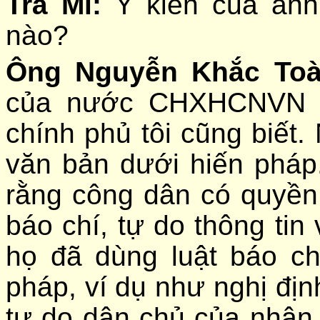
Trà Mi:
Ý kiến của anh
nào?
Ông Nguyễn Khắc Toà
của nước CHXHCNVN tô
chính phủ tôi cũng biết.
văn bản dưới hiến pháp
rằng công dân có quyền
báo chí, tự do thông tin 
họ đã dùng luật báo ch
pháp, ví dụ như nghị địn
tự do dân chủ của nhân