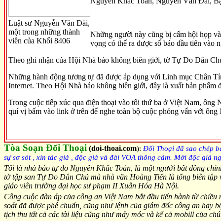
Nguyễn Khắc Toàn, Nguyễn Văn Đài, B
Luật sư Nguyễn Văn Ðài,
một trong những thành
Những người này cũng bị cấm hội họp và r
viên của Khối 8406
vọng có thể ra được số báo đầu tiên vào
Theo ghi nhận của Hội Nhà báo không biên giới, tờ Tự Do Dân Chủ k
Những hành động tương tự đã được áp dụng với Linh mục Chân Tín,
Internet. Theo Hội Nhà báo không biên giới, đây là xuất bản phẩm 
Trong cuộc tiếp xúc qua điện thoại vào tối thứ ba ở Việt Nam, ông
quí vị bấm vào link ở trên để nghe toàn bộ cuộc phỏng vấn với ôn
Tòa Soạn Đối Thoại
(doi-thoai.com
)
:
Đối Thoại đã sao chép b
sự sơ sót , xin tác giả , độc giả và đài VOA thông cảm. Mời độc giả n
Tôi là nhà báo tự do Nguyễn Khắc Toàn, là một người bất đồng chín
tờ tập san Tự Do Dân Chủ mà nhà văn Hoàng Tiến là tổng biên tập v
giáo viên trường đại học sư phạm II Xuân Hóa Hà Nội.
Công cuộc đàn áp của công an Việt Nam bắt đầu tiến hành từ chiều n
soát đã được phê chuẩn, cũng như lệnh của giám đốc công an hay b
tịch thu tất cả các tài liệu cũng như máy móc và kể cả mobill của ch