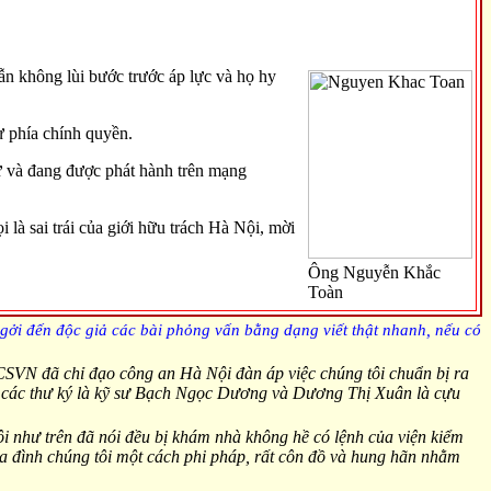
ẫn không lùi bước trước áp lực và họ hy
ừ phía chính quyền.
ư và đang được phát hành trên mạng
là sai trái của giới hữu trách Hà Nội, mời
Ông Nguyễn Khắc
Toàn
gởi đến độc giả các bài phỏng vấn bằng dạng viết thật nhanh, nếu có
CSVN đã chỉ đạo công an Hà Nội đàn áp việc chúng tôi chuẩn bị ra
và các thư ký là kỹ sư Bạch Ngọc Dương và Dương Thị Xuân là cựu
ôi như trên đã nói đều bị khám nhà không hề có lệnh của viện kiểm
 đình chúng tôi một cách phi pháp, rất côn đồ và hung hãn nhằm