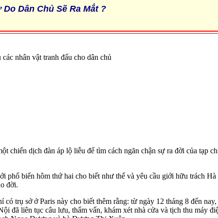
 Do Dân Chủ Sẽ Ra Mắt ?
các nhân vật tranh đấu cho dân chủ
ột chiến dịch đàn áp lộ liễu để tìm cách ngăn chận sự ra đời của tạp
i phổ biến hôm thứ hai cho biết như thế và yêu cầu giới hữu trách 
o đời.
 có trụ sở ở Paris này cho biết thêm rằng: từ ngày 12 tháng 8 đến nay
ội đã liên tục câu lưu, thẩm vấn, khám xét nhà cửa và tịch thu máy điệ