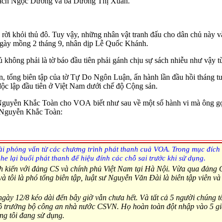
ạch Ngọc Dương và bà Dương Thị Xuân.
ời khỏi thủ đô. Tuy vậy, những nhân vật tranh đấu cho dân chủ này v
 ngày mồng 2 tháng 9, nhân dịp Lễ Quốc Khánh.
hông phải là tờ báo đầu tiên phải gánh chịu sự sách nhiễu như vậy t
 tổng biên tập của tờ Tự Do Ngôn Luận, ấn hành lần đầu hồi tháng t
độc lập đầu tiên ở Việt Nam dưới chế độ Cộng sản.
 Nguyễn Khắc Toàn cho VOA biết như sau về một số hành vi mà ông gọi 
g Nguyễn Khắc Toàn:
ài phỏng vấn từ các chương trình phát thanh cuả VOA. Trong mục đích 
ghe lại buổi phát thanh để hiệu đính các chỗ sai trước khi
s
ử dụng.
h kiến với đảng CS và chính phủ Việt Nam tại Hà Nội. Vừa qua đảng 
à tôi là phó tổng biên tập, luật sư Nguyễn Văn Đài là biên tập viên 
gày 12/8 kéo dài đến bây giờ vẫn chưa hết. Và tất cả 5 người chúng t
ộ trưởng bộ công an nhà nước CSVN. Họ hoàn toàn đột nhập vào 5 gia
úng tôi đang sử dụng.