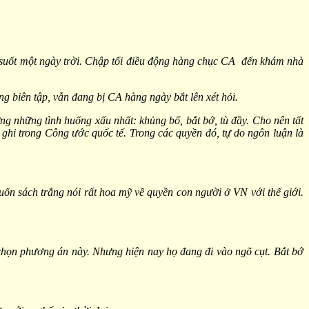
uốt một ngày trời. Chập tối điều động hàng chục CA đến khám nhà
iên tập, vẫn đang bị CA hàng ngày bắt lên xét hỏi.
 những tình huống xấu nhất: khủng bố, bắt bớ, tù đầy. Cho nên tất
ghi trong Công ước quốc tế. Trong các quyền đó, tự do ngôn luận là
ốn sách trắng nói rất hoa mỹ về quyền con người ở VN với thế giới.
họn phương án này. Nhưng hiện nay họ đang đi vào ngõ cụt. Bắt bớ