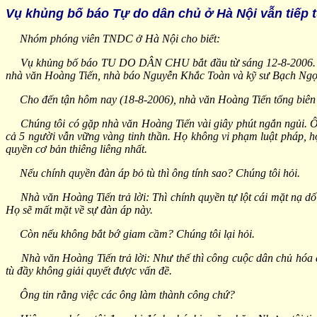
Vụ khủng bố báo Tự do dân chủ ở Hà Nội vẫn tiếp 
Nhóm phóng viên TNDC ở Hà Nội cho biết:
Vụ khủng bố báo TU DO DÂN CHU bắt đầu từ sáng 12-8-2006. CA mở
nhà văn Hoàng Tiến, nhà báo Nguyễn Khắc Toàn và kỹ sư Bạch Ngọ
Cho đến tận hôm nay (18-8-2006), nhà văn Hoàng Tiến tổng biên 
Chúng tôi có gặp nhà văn Hoàng Tiến vài giây phút ngắn ngủi. Ông
cả 5 người vẫn vững vàng tinh thần. Họ không vi phạm luật pháp, h
quyền cơ bản thiêng liêng nhất.
Nếu chính quyền đàn áp bỏ tù thì ông tính sao? Chúng tôi hỏi.
Nhà văn Hoàng Tiến trả lời: Thì chính quyền tự lột cái mặt nạ dối
Họ sẽ mất mặt về sự đàn áp này.
Còn nếu không bắt bớ giam cầm? Chúng tôi lại hỏi.
Nhà văn Hoàng Tiến trả lời: Như thế thì công cuộc dân chủ hóa đ
tù đầy không giải quyết được vấn đề.
Ông tin rằng việc các ông làm thành công chứ?