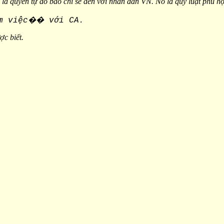
à quyền tự do báo chí sẽ đến với nhân dân VN. Nó là quy luật phù hợp
m việc�� với CA.
c biết.