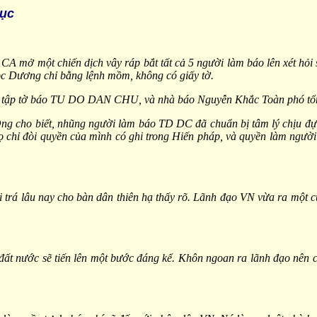
tục
 một chiến dịch vây ráp bắt tất cả 5 người làm báo lên xét hỏi s
c Dương chỉ bằng lệnh mồm, không có giấy tờ.
tập tờ báo TU DO DAN CHU, và nhà báo Nguyễn Khắc Toàn phó tổng b
 cho biết, nhũng người làm báo TD DC đã chuẩn bị tâm lý chịu đựng
ọ chỉ đòi quyền của mình có ghi trong Hiến pháp, và quyền làm người 
 trá lâu nay cho bàn dân thiên hạ thấy rõ. Lãnh đạo VN vừa ra một cu
ất nước sẽ tiến lên một bước đáng kể. Khôn ngoan ra lãnh đạo nên c