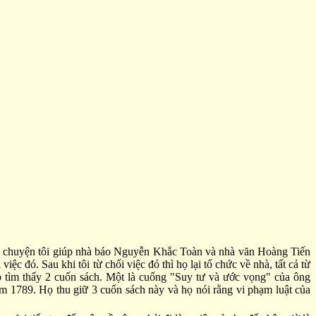
 về chuyện tôi giúp nhà báo Nguyễn Khắc Toàn và nhà văn Hoàng Tiến
ệc đó. Sau khi tôi từ chối việc đó thì họ lại tổ chức về nhà, tất cả từ
ọ tìm thấy 2 cuốn sách. Một là cuống "Suy tư và ước vọng" của ông
89. Họ thu giữ 3 cuốn sách này và họ nói rằng vi phạm luật của