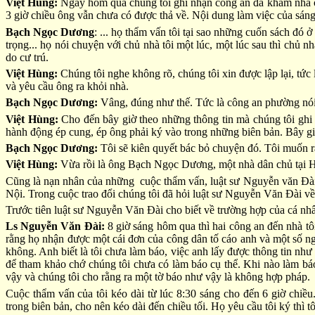
Việt Hùng:
Ngày hôm qua chúng tôi ghi nhận công an đã khám nhà ông
3 giờ chiều ông vẫn chưa có được thả về. Nội dung làm việc của sán
Bạch Ngọc Dương
: ... họ thẩm vấn tôi tại sao những cuốn sách đ
trọng... họ nói chuyện với chủ nhà tôi một lúc, một lúc sau thì chủ
do cư trú.
Việt Hùng:
Chúng tôi nghe không rõ, chúng tôi xin được lập lại, tức 
và yêu cầu ông ra khỏi nhà.
Bạch Ngọc Dương:
Vâng, đúng như thế. Tức là công an phường nói 
Việt Hùng:
Cho đến bây giờ theo những thông tin mà chúng tôi gh
hành động ép cung, ép ông phải ký vào trong những biên bản. Bây giờ
Bạch Ngọc Dương:
Tôi sẽ kiên quyết bác bỏ chuyện đó. Tôi muốn rằ
Việt Hùng:
Vừa rồi là ông Bạch Ngọc Dương, một nhà dân chủ tại H
Cũng là nạn nhân của những cuộc thẩm vấn, luật sư Nguyễn văn Đài t
Nội. Trong cuộc trao đổi chúng tôi đã hỏi luật sư Nguyễn Văn Đài về
Trước tiên luật sư Nguyễn Văn Đài cho biết về trường hợp của cá nh
Ls Nguyễn Văn Đài:
8 giờ sáng hôm qua thì hai công an đến nhà tôi
rằng họ nhận được một cái đơn của công dân tố cáo anh và một số ng
không. Anh biết là tôi chưa làm báo, việc anh lấy được thông tin như
để tham khảo chớ chúng tôi chưa có làm báo cụ thể. Khi nào làm báo
vậy và chúng tôi cho rằng ra một tờ báo như vậy là không hợp pháp.
Cuộc thẩm vấn của tôi kéo dài từ lúc 8:30 sáng cho đến 6 giờ chiều
trong biên bản, cho nên kéo dài đến chiều tối. Họ yêu cầu tôi ký thì t