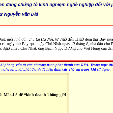
n đang chứng tỏ kinh nghiệm nghề nghiệp đối với 
ư Nguyễn văn Đài
ơng
, một nhà dân chủ tại Hà Nội,
từ 7giờ đến 11giờ đêm thứ Bảy ng
n cả ngày thứ Bảy qua ngày Chủ Nhật ngày 13 tháng 8, nhà dân chủ B
 lúc 3giờ chiều Chủ Nhật, ông Bạch Ngọc Dương cho Việt Hùng của đài
ài phỏng vấn từ các chương trình phát thanh cuả RFA. Trong mục đíc
ả nghe lại buổi phát thanh để hiệu đính các chỗ sai trước khi
s
ử dụng.
a Mác-Lê để “kinh doanh không giới