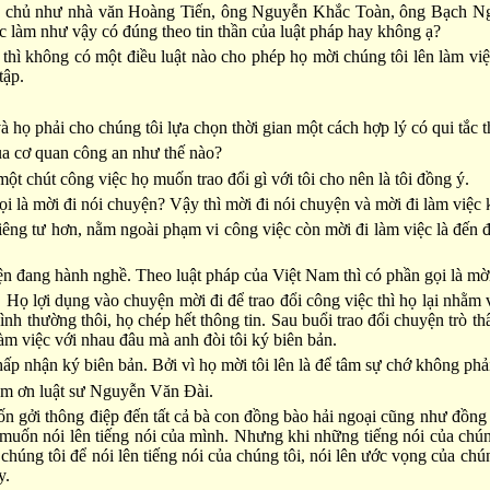
ân chủ như nhà văn Hoàng Tiến, ông Nguyễn Khắc Toàn, ông Bạch N
ệc làm như vậy có đúng theo tin thần của luật pháp hay không ạ?
hì không có một điều luật nào cho phép họ mời chúng tôi lên làm việc 
tập.
 họ phải cho chúng tôi lựa chọn thời gian một cách hợp lý có qui tắc t
ủa cơ quan công an như thế nào?
một chút công việc họ muốn trao đổi gì với tôi cho nên là tôi đồng ý.
ọi là mời đi nói chuyện? Vậy thì mời đi nói chuyện và mời đi làm việc
iêng tư hơn, nằm ngoài phạm vi công việc còn mời đi làm việc là đến đâ
ện đang hành nghề. Theo luật pháp của Việt Nam thì có phần gọi là mờ
 lợi dụng vào chuyện mời đi để trao đổi công việc thì họ lại nhằm vào
bình thường thôi, họ chép hết thông tin. Sau buổi trao đổi chuyện trò t
 làm việc với nhau đâu mà anh đòi tôi ký biên bản.
ấp nhận ký biên bản. Bởi vì họ mời tôi lên là để tâm sự chớ không phải
ám ơn luật sư Nguyễn Văn Đài.
 gởi thông điệp đến tất cả bà con đồng bào hải ngoại cũng như đồng
muốn nói lên tiếng nói của mình. Nhưng khi những tiếng nói của chún
húng tôi để nói lên tiếng nói của chúng tôi, nói lên ước vọng của chún
y.