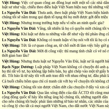
Việt Hùng:
Việc cơ quan công an đồng loạt mời một số các nhà d
luật sư như vậy, chiểu theo điều luật Việt Nam hiện nay thì những vi
Ls Nguyễn Văn Đài:
Thưa anh, theo luật pháp Việt Nam hiện hành t
chúng tôi sẽ nằm trong qui định tố tụng thì họ mới được gởi đến triệu 
Việt Hùng:
Nhưng trong trường hợp nếu vì nền an ninh quốc gia?
Ls Nguyễn Văn Đài:
Vâng, tất nhiên là họ có quyền mời chúng tôi và
Việt Hùng:
Khi luật sư đưa ra những vấn đề như vậy thì phản ứng c
Ls Nguyễn Văn Đài:
Không có tranh luận vì họ nói với tôi là họ có 
Việt Hùng:
Tức là cơ quan công an, từ chỗ mời đi làm việc bây giờ g
Ls Nguyễn Văn Đài:
Mời đi công việc thì mang tính chất có vẽ nó r
thời gian bao lâu?
Việt Hùng:
Nhưng thưa luật sư Nguyễn Văn Đài, luật sư là người hi
Bạch Ngọc Dương:
Luật pháp Việt Nam không có chuyện đó anh ạ. Họ
họ thì rất vô tư, họ không lập biên bản, họ ghi chép vào một tờ giấy 
đó. Tôi bảo là từ nãy tôi với anh trao đổi với nhau riêng tư, đâu phải
Cả buổi chiều hôm qua chỉ có tranh cãi với họ về chuyện tôi không ch
Việt Hùng:
Chúng tôi xin được chấm dứt câu chuyện ở đây và xin c
Ls Nguyễn Văn Đài:
Qua làn sóng điện của đài ÁCTD tôi cũng muốn
cộng đồng quốc tế hãy lên tiếng ủng hộ chúng tôi, những người dân 
cho nên chúng tôi buộc phải làm những tờ báo tư nhân, các nhân của c
và công lý cho tất cả mọi người Việt Nam, cho đất nước Việt Nam nà