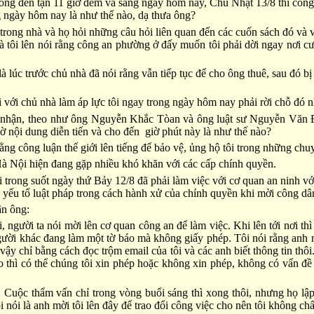
 đến tận 11 giờ đềm và sáng ngày hôm nay, Chủ Nhật 13/8 thì công an 
g ngày hôm nay là như thế nào, dạ thưa ông?
ó ở trong nhà và họ hỏi những câu hỏi liên quan đến các cuốn sách đó
 nhà tôi lên nói rằng công an phường ở đấy muốn tôi phải dời ngay nơi 
là lúc trước chủ nhà đã nói rằng vẫn tiếp tục để cho ông thuê, sau đó 
với chủ nhà làm áp lực tôi ngay trong ngày hôm nay phải rời chỗ đó nh
i nhận, theo như ông Nguyễn Khắc Tòan và ông luật sư Nguyễn Văn Đà
 nội dung diễn tiến và cho đến giờ phút này là như thế nào?
ng công luận thế giới lên tiếng để bảo vệ, ủng hộ tôi trong những chu
à Nội hiện đang gặp nhiều khó khăn với các cấp chính quyền.
rong suốt ngày thứ Bảy 12/8 đã phải làm việc với cơ quan an ninh vớ
 yếu tố luật pháp trong cách hành xử của chính quyền khi mời công dâ
ân ông:
, người ta nói mời lên cơ quan công an để làm việc. Khi lên tới nơi thì
ười khác đang làm một tờ báo mà không giấy phép. Tôi nói rằng anh nói
 vậy chỉ bằng cách đọc trộm email của tôi và các anh biết thông tin thô
 thì có thể chúng tôi xin phép hoặc không xin phép, không có vấn đề
. Cuộc thẩm vấn chỉ trong vòng buổi sáng thì xong thôi, nhưng họ lập 
ôi nói là anh mời tôi lên đây để trao đổi công việc cho nên tôi không ch