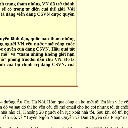
tình trạng tham nhũng VN đã trở thành
ẽ có trong tự điển cuả thế giới. Với
a là đảng viên đảng CSVN được quyền
quyền lãnh đạo, quốc nạn tham nhũng
ng người VN yêu nước “mở rộng cuộc
 độc quyền cuả đảng CSVN. Hậu quả tất
y mô” và “tham nhũng không giới hạn
ô” phong tràođòi dân chủ VN. Đó là
nh cuả bộ chính trị đảng CSVN, cuả
 số 4 đường Âu Cơ, Hà Nội. Hôm qua công an họ mời tôi lên làm việc
ó và sau đó thì họ yêu cầu tôi mở email cho họ coi nhưng tôi từ chối vi
 nhà nào cả. Khoảng 20 người đến lục xoát nhà tôi. Sau khi đó thì h
Trần Độ, và “Tuyên Ngôn Nhân Quyền và Dân Quyền của Pháp” năm 17