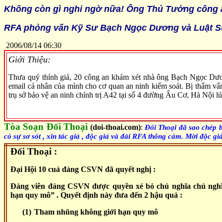
Không còn gì nghi ngờ nữa! Ông Thủ Tướng công a
RFA phỏng vấn Kỹ Sư Bạch Ngọc Dương và Luật S
2006
/
08
/
14 06
:
30
Giới Thiệu:
Thưa quý thính giả, 20 công an khám xét nhà ông Bạch Ngọc Dư
email cá nhân của mình cho cơ quan an ninh kiểm soát. Bị thẩm vấ
trụ sở bảo vệ an ninh chính trị A42 tại số 4 đường Âu Cơ, Hà Nội
Tòa Soạn Đối Thoại
(doi-thoai.com)
:
Đối Thoại đã sao chép b
có sự sơ sót , xin tác giả , độc giả và đài RFA thông cảm. Mời độc gi
Đối Thoại :
Đại Hội 10 cuả đảng CSVN đã quyết nghị :
Đảng viên đảng CSVN được quyền xé bỏ chủ nghĩa chủ nghĩ
hạn quy mô” . Quyết định này đưa đến 2 hậu quả :
(1)
Tham nhũng không giới hạn quy mô