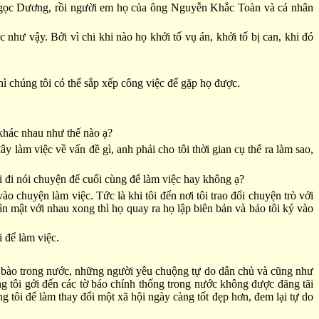
gọc Dương, rồi người em họ của ông Nguyễn Khắc Toàn và cá nhân
như vậy. Bởi vì chi khi nào họ khởi tố vụ án, khởi tố bị can, khi đó
hì chúng tôi có thể sắp xếp công việc để gặp họ được.
 khác nhau như thế nào ạ?
y làm việc về vấn đề gì, anh phải cho tôi thời gian cụ thể ra làm sao,
i đi nói chuyện để cuối cùng để làm việc hay không ạ?
 chuyện làm việc. Tức là khi tôi đến nơi tôi trao đổi chuyện trò với
hân mật với nhau xong thì họ quay ra họ lập biên bản và bảo tôi ký vào
 để làm việc.
 bào trong nước, những người yêu chuộng tự do dân chủ và cũng như
g tôi gởi đến các tờ báo chính thống trong nước không được đăng tãi
g tôi để làm thay đổi một xã hội ngày càng tốt đẹp hơn, đem lại tự do