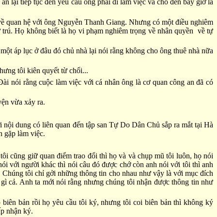
lại tiếp tục đến yêu cầu ông phải đi làm việc và cho đến bây giờ là
 và về quan hệ với ông Nguyễn Thanh Giang. Nhưng có một điều nghiêm
cư trú. Họ không biết là họ vi phạm nghiêm trọng về nhân quyền về tự
bị một áp lục ở đâu đó chủ nhà lại nói rằng không cho ông thuê nhà nữa
ưng tôi kiên quyết từ chối...
i nói rằng cuộc làm việc với cá nhân ông là cơ quan công an đã có
yện vừa xảy ra.
i nội dung có liên quan đến tập san Tự Do Dân Chủ sắp ra mắt tại Hà
n gặp làm việc.
 tôi cũng giữ quan điểm trao đổi thì họ và và chụp mũ tôi luôn, họ nói
 với người khác thì nói câu đó được chớ còn anh nói với tôi thì anh
i. Chúng tôi chỉ gởi những thông tin cho nhau như vậy là với mục đích
 gì cả. Anh ta mới nói rằng nhưng chúng tôi nhận được thông tin như
biên bản rồi họ yêu cầu tôi ký, nhưng tôi coi biên bản thì không ký
ấp nhận ký.