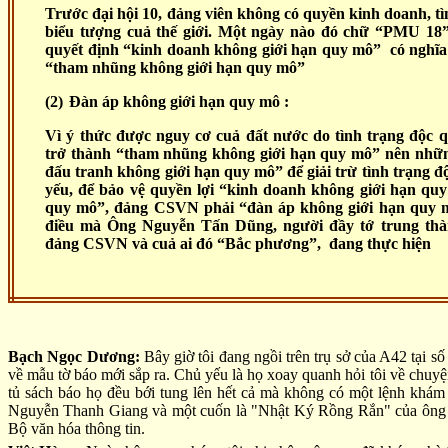
Trước đại hội 10, đảng viên không có quyền kinh doanh, 
biểu tượng cuả thế giới. Một ngày nào đó chữ “PMU 18” s
quyết định “kinh doanh không giới hạn quy mô” có nghĩ
“tham nhũng không giới hạn quy mô”
(2)
Đàn áp không giới hạn quy mô :
Vì ý thức được nguy cơ cuả đất nước do tình trạng độc 
trở thành “tham nhũng không giới hạn quy mô” nên nhữ
đấu tranh không giới hạn quy mô” để giải trừ tình trạng
yếu, để bảo vệ quyền lợi “kinh doanh không giới hạn qu
quy mô”, đảng CSVN phải “đàn áp không giới hạn quy m
điều mà Ông Nguyễn Tấn Dũng, người đầy tớ trung thà
đảng CSVN và cuả ai đó “Bắc phương”, đang thực hiện
Bạch Ngọc Dương:
Bây giờ tôi đang ngồi trên trụ sở của A42 tại
về mẫu tờ báo mới sắp ra. Chủ yếu là họ xoay quanh hỏi tôi về chuyện đ
tủ sách báo họ đều bới tung lên hết cả mà không có một lệnh khám
Nguyễn Thanh Giang và một cuốn là "Nhật Ký Rồng Rắn" của ông 
Bộ văn hóa thông tin.