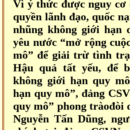
Vì ý thức được nguy cơ 
quyền lãnh đạo, quốc n
nhũng không giới hạn
yêu nước “mở rộng cuộc
mô” để giải trừ tình t
Hậu quả tất yếu, để b
không giới hạn quy mô
hạn quy mô”, đảng CSVN
quy mô” phong tràođòi 
Nguyễn Tấn Dũng, ngườ