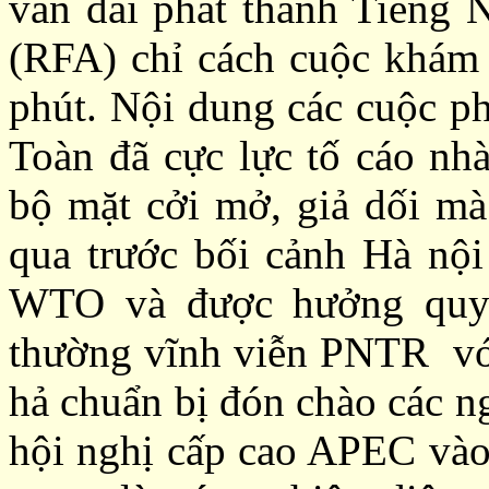
vấn đài phát thanh Tiếng
(RFA) chỉ cách cuộc khám x
phút. Nội dung các cuộc 
Toàn đã cực lực tố cáo nh
bộ mặt cởi mở, giả dối mà
qua trước bối cảnh Hà nội
WTO và được hưởng quy 
thường vĩnh viễn PNTR vớ
hả chuẩn bị đón chào các n
hội nghị cấp cao APEC vào