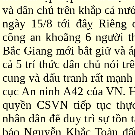
và dân chủ trên khắp cả nư
ngày 15/8 tới đâỵ Riêng 
công an khoãng 6 người th
Bắc Giang mới bắt giữ và á
cả 5 trí thức dân chủ nói t
cung và đấu tranh rất mạnh
cục An ninh A42 của VN. Họ
quyền CSVN tiếp tục thực
nhân dân để duy trì sự tồn t
báo Nguyễn Khắc Toàn đấu