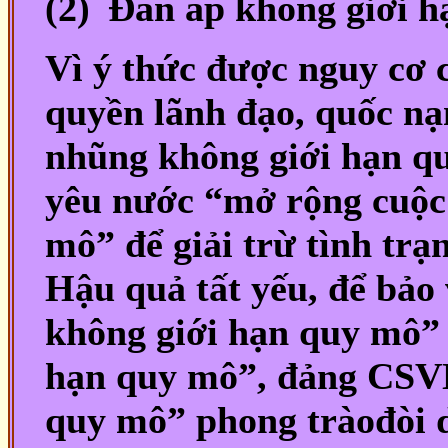
(2)
Đàn áp không giới h
Vì ý thức được nguy cơ 
quyền lãnh đạo, quốc n
nhũng không giới hạn q
yêu nước “mở rộng cuộc
mô” để giải trừ tình tr
Hậu quả tất yếu, để bảo
không giới hạn quy mô”
hạn quy mô”, đảng CSVN
quy mô” phong tràođòi 