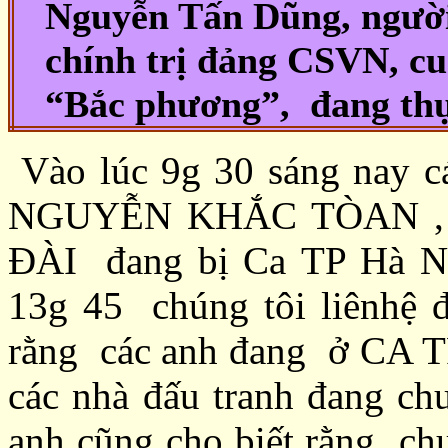
Nguyễn Tấn Dũng, người
chính trị đảng CSVN, c
“Bắc phương”, đang thự
Vào lúc 9g 30 sáng nay cá
NGUYỄN KHẮC TÒAN ,
ĐÀI đang bị Ca TP Hà Nội 
13g 45 chúng tôi liênhệ đ
rằng các anh đang ở CA TP
các nhà đấu tranh đang ch
anh cũng cho biết rằng chư