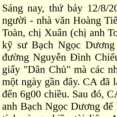
Sáng nay, thứ bảy 12/8/
người - nhà văn Hoàng Ti
Toàn, chị Xuân (chị anh T
kỹ sư Bạch Ngọc Dương 
đường Nguyễn Đình Chiểu,
giấy "Dân Chủ" mà các nh
một ngày gần đây. CA đã l
đến 6g00 chiều. Sau đó, C
anh Bạch Ngọc Dương để k