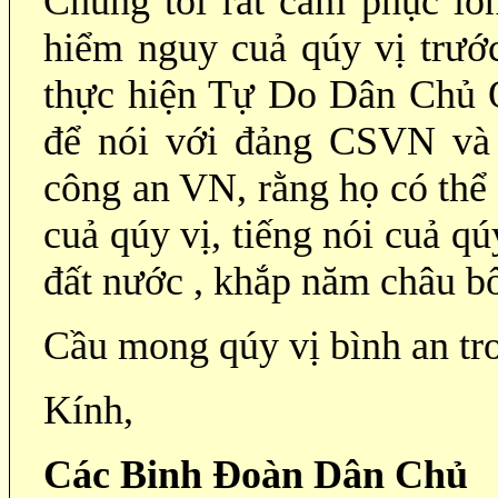
Chúng tôi rất cảm phục lò
hiểm nguy cuả qúy vị trướ
thực hiện Tự Do Dân Chủ O
để nói với đảng CSVN và 
công an VN, rằng họ có thể
cuả qúy vị, tiếng nói cuả q
đất nước , khắp năm châu bố
Cầu mong qúy vị bình an tr
Kính,
Các Binh Đoàn Dân Chủ